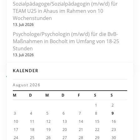
s
Sozialpädagoge/Sozialpädagogin (m/w/d) für
TEAM U25 in Ahaus im Rahmen von 10
n
Wochenstunden
13. Juli 2026
a
Psychologe/Psychologin (m/w/d) für die BvB-
v
Maßnahmen in Bocholt im Umfang von 18-25
Stunden
i
13. Juli 2026
g
KALENDER
a
August 2026
t
M
D
M
D
F
S
S
i
1
2
3
4
5
6
7
8
9
o
10
11
12
13
14
15
16
n
17
18
19
20
21
22
23
24
25
26
27
28
29
30