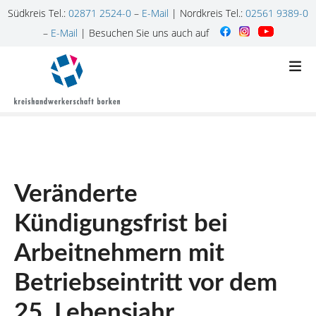
Südkreis Tel.:
02871 2524-0
–
E-Mail
| Nordkreis Tel.:
02561 9389-0
–
E-Mail
| Besuchen Sie uns auch auf
Z
u
m
I
n
h
a
l
Veränderte
t
s
Kündigungsfrist bei
p
r
Arbeitnehmern mit
i
n
Betriebseintritt vor dem
g
25. Lebensjahr
e