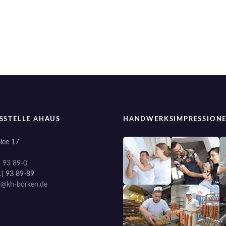
SSTELLE AHAUS
HANDWERKSIMPRESSION
lee 17
) 93 89-0
1) 93 89-89
s@kh-borken.de