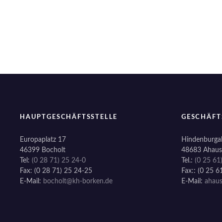
t
r
a
g
s
n
HAUPTGESCHÄFTSSTELLE
GESCHÄFT
a
Europaplatz 17
Hindenburgal
46399 Bocholt
48683 Ahaus
v
Tel:
(0 28 71) 25 24-0
Tel.:
(0 25 61
Fax: (0 28 71) 25 24-25
Fax:: (0 25 6
i
E-Mail:
bocholt@kh-borken.de
E-Mail:
ahau
g