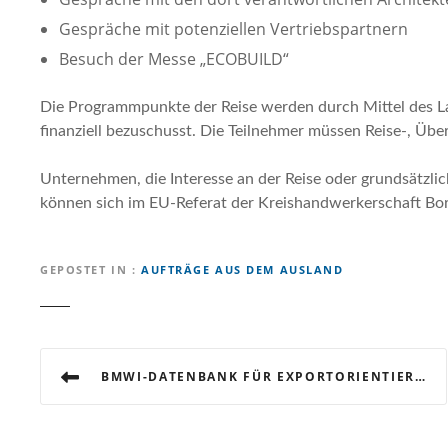
Gespräche mit potenziellen Vertriebspartnern
Besuch der Messe „ECOBUILD“
Die Programmpunkte der Reise werden durch Mittel des L
finanziell bezuschusst. Die Teilnehmer müssen Reise-, Übe
Unternehmen, die Interesse an der Reise oder grundsätzl
können sich im EU-Referat der Kreishandwerkerschaft Bo
GEPOSTET IN
AUFTRÄGE AUS DEM AUSLAND
B
BMWI-DATENBANK FÜR EXPORTORIENTIERTE BETRIEBE IM BEREICH ENERGIEEFFIZIENZ
e
i