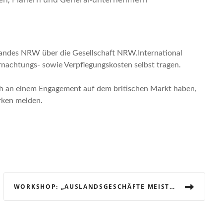
andes NRW über die Gesellschaft NRW.International
rnachtungs- sowie Verpflegungskosten selbst tragen.
ich an einem Engagement auf dem britischen Markt haben,
rken melden.
WORKSHOP: „AUSLANDSGESCHÄFTE MEISTERN, GRENZENLOS ERFOLGREICH“ AM 24.02.2015 IN MÜNSTER