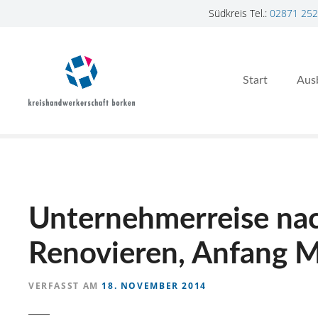
Südkreis Tel.:
02871 252
Z
u
m
Start
Aus
I
n
h
a
l
t
s
p
Unternehmerreise nac
r
i
Renovieren, Anfang 
n
g
VERFASST AM
18. NOVEMBER 2014
e
n