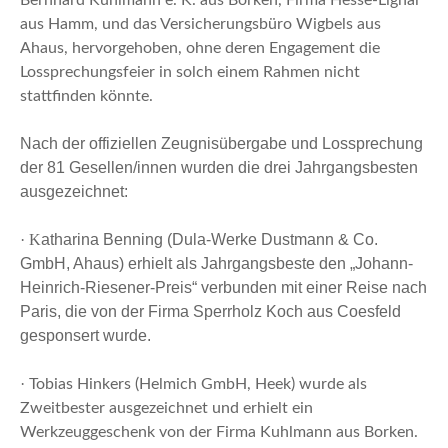
Bernhard Kuhlmann e. K. aus Borken, Firma Hesse-Lignal
aus Hamm, und das Versicherungsbüro Wigbels aus
Ahaus, hervorgehoben, ohne deren Engagement die
Lossprechungsfeier in solch einem Rahmen nicht
stattfinden könnte.
Nach der offiziellen Zeugnisübergabe und Lossprechung
der 81 Gesellen/innen wurden die drei Jahrgangsbesten
ausgezeichnet:
· K
atharina Benning (Dula-Werke Dustmann & Co.
GmbH, Ahaus) erhielt als Jahrgangsbeste den „Johann-
Heinrich-Riesener-Preis“ verbunden mit einer Reise nach
Paris, die von der Firma Sperrholz Koch aus Coesfeld
gesponsert wurde.
·
Tobias Hinkers (Helmich GmbH, Heek) wurde als
Zweitbester ausgezeichnet und erhielt ein
Werkzeuggeschenk von der Firma Kuhlmann aus Borken.