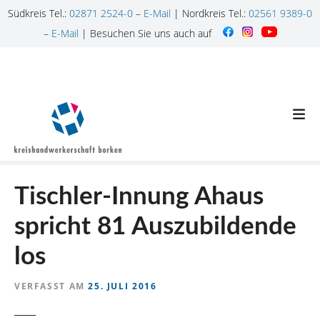
Südkreis Tel.:
02871 2524-0
–
E-Mail
| Nordkreis Tel.:
02561 9389-0
–
E-Mail
| Besuchen Sie uns auch auf
Z
u
m
I
n
h
a
l
Tischler-Innung Ahaus
t
s
spricht 81 Auszubildende
p
r
los
i
n
VERFASST AM
25. JULI 2016
g
e