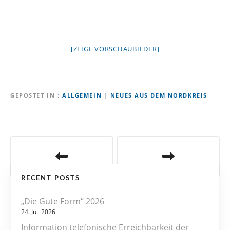
[ZEIGE VORSCHAUBILDER]
GEPOSTET IN
ALLGEMEIN
|
NEUES AUS DEM NORDKREIS
B
e
RECENT POSTS
i
„Die Gute Form“ 2026
t
24. Juli 2026
r
Information telefonische Erreichbarkeit der