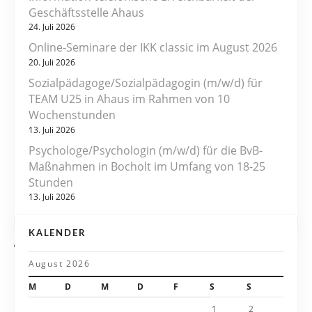
Geschäftsstelle Ahaus
a
24. Juli 2026
Online-Seminare der IKK classic im August 2026
g
20. Juli 2026
s
Sozialpädagoge/Sozialpädagogin (m/w/d) für
TEAM U25 in Ahaus im Rahmen von 10
n
Wochenstunden
13. Juli 2026
a
Psychologe/Psychologin (m/w/d) für die BvB-
v
Maßnahmen in Bocholt im Umfang von 18-25
Stunden
i
13. Juli 2026
g
KALENDER
a
August 2026
t
M
D
M
D
F
S
S
i
1
2