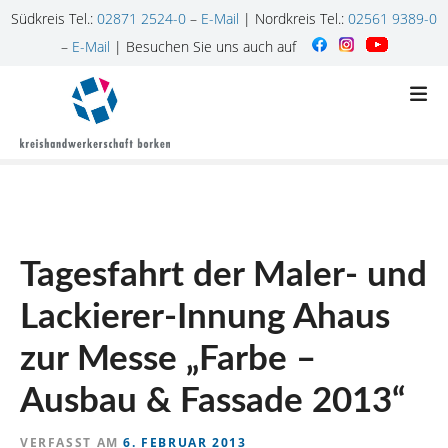
Südkreis Tel.:
02871 2524-0
–
E-Mail
| Nordkreis Tel.:
02561 9389-0
–
E-Mail
| Besuchen Sie uns auch auf
Z
u
m
I
n
h
a
l
Tagesfahrt der Maler- und
t
s
Lackierer-Innung Ahaus
p
r
zur Messe „Farbe –
i
n
Ausbau & Fassade 2013“
g
e
VERFASST AM
6. FEBRUAR 2013