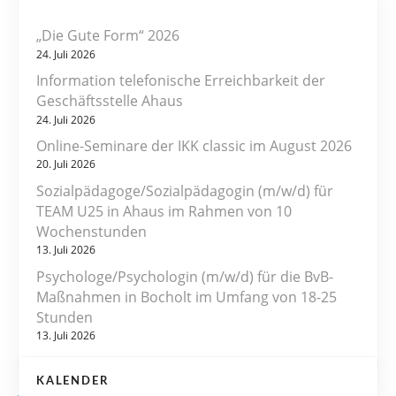
i
„Die Gute Form“ 2026
t
24. Juli 2026
r
Information telefonische Erreichbarkeit der
Geschäftsstelle Ahaus
a
24. Juli 2026
Online-Seminare der IKK classic im August 2026
g
20. Juli 2026
s
Sozialpädagoge/Sozialpädagogin (m/w/d) für
TEAM U25 in Ahaus im Rahmen von 10
n
Wochenstunden
13. Juli 2026
a
Psychologe/Psychologin (m/w/d) für die BvB-
v
Maßnahmen in Bocholt im Umfang von 18-25
Stunden
i
13. Juli 2026
g
KALENDER