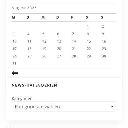
a
August 2026
t
M
D
M
D
F
S
S
i
1
2
3
4
5
6
7
8
9
o
10
11
12
13
14
15
16
n
17
18
19
20
21
22
23
24
25
26
27
28
29
30
31
NEWS-KATEGOERIEN
Kategorien