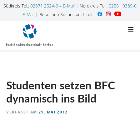
Südkreis Tel.:
02871 2524-0
–
E-Mail
| Nordkreis Tel.:
02561 9389-0
–
E-Mail
| Besuchen Sie uns auch auf
Z
u
m
I
n
h
a
l
Studenten setzen BFC
t
s
dynamisch ins Bild
p
r
VERFASST AM
29. MAI 2012
i
n
g
e