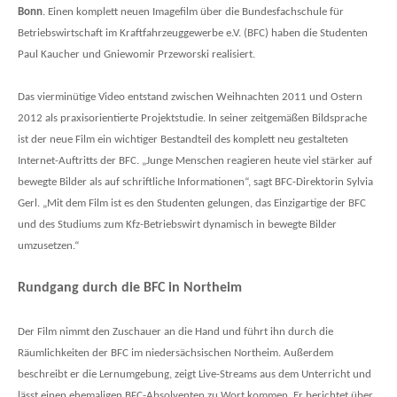
n
Bonn
. Einen komplett neuen Imagefilm über die Bundesfachschule für
Betriebswirtschaft im Kraftfahrzeuggewerbe e.V. (BFC) haben die Studenten
Paul Kaucher und Gniewomir Przeworski realisiert.
Das vierminütige Video entstand zwischen Weihnachten 2011 und Ostern
2012 als praxisorientierte Projektstudie. In seiner zeitgemäßen Bildsprache
ist der neue Film ein wichtiger Bestandteil des komplett neu gestalteten
Internet-Auftritts der BFC. „Junge Menschen reagieren heute viel stärker auf
bewegte Bilder als auf schriftliche Informationen“, sagt BFC-Direktorin Sylvia
Gerl. „Mit dem Film ist es den Studenten gelungen, das Einzigartige der BFC
und des Studiums zum Kfz-Betriebswirt dynamisch in bewegte Bilder
umzusetzen.“
Rundgang durch die BFC in Northeim
Der Film nimmt den Zuschauer an die Hand und führt ihn durch die
Räumlichkeiten der BFC im niedersächsischen Northeim. Außerdem
beschreibt er die Lernumgebung, zeigt Live-Streams aus dem Unterricht und
lässt einen ehemaligen BFC-Absolventen zu Wort kommen. Er berichtet über