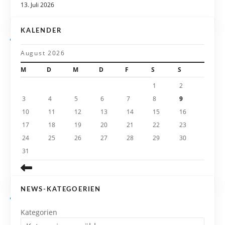
i
13. Juli 2026
g
KALENDER
a
August 2026
t
M
D
M
D
F
S
S
i
1
2
3
4
5
6
7
8
9
o
10
11
12
13
14
15
16
n
17
18
19
20
21
22
23
24
25
26
27
28
29
30
31
NEWS-KATEGOERIEN
Kategorien