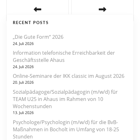
B
e
RECENT POSTS
i
„Die Gute Form“ 2026
t
24. Juli 2026
r
Information telefonische Erreichbarkeit der
Geschäftsstelle Ahaus
a
24. Juli 2026
Online-Seminare der IKK classic im August 2026
g
20. Juli 2026
s
Sozialpädagoge/Sozialpädagogin (m/w/d) für
TEAM U25 in Ahaus im Rahmen von 10
n
Wochenstunden
13. Juli 2026
a
Psychologe/Psychologin (m/w/d) für die BvB-
v
Maßnahmen in Bocholt im Umfang von 18-25
Stunden