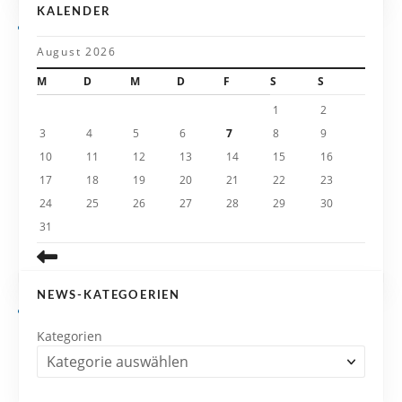
g
KALENDER
a
August 2026
t
M
D
M
D
F
S
S
i
1
2
3
4
5
6
7
8
9
o
10
11
12
13
14
15
16
n
17
18
19
20
21
22
23
24
25
26
27
28
29
30
31
NEWS-KATEGOERIEN
Kategorien