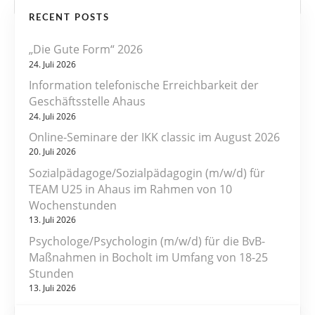
RECENT POSTS
i
„Die Gute Form“ 2026
t
24. Juli 2026
r
Information telefonische Erreichbarkeit der
Geschäftsstelle Ahaus
a
24. Juli 2026
Online-Seminare der IKK classic im August 2026
g
20. Juli 2026
s
Sozialpädagoge/Sozialpädagogin (m/w/d) für
TEAM U25 in Ahaus im Rahmen von 10
n
Wochenstunden
13. Juli 2026
a
Psychologe/Psychologin (m/w/d) für die BvB-
v
Maßnahmen in Bocholt im Umfang von 18-25
Stunden
i
13. Juli 2026