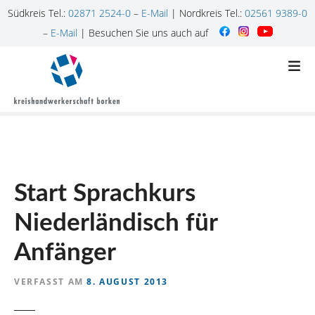
Südkreis Tel.:
02871 2524-0
–
E-Mail
| Nordkreis Tel.:
02561 9389-0
–
E-Mail
| Besuchen Sie uns auch auf
Z
u
m
I
n
h
a
l
Start Sprachkurs
t
s
Niederländisch für
p
r
Anfänger
i
n
VERFASST AM
8. AUGUST 2013
g
e