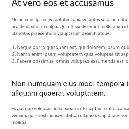
At vero eos et accusamus
Nemo enim ipsam voluptatem quia voluptas sit aspernatur 
proident, sunt in culpa. Qui officia deserunt mollit anim i
blanditiis praesentium voluptatum deleniti atque.
Neque porro quisquam est, qui dolorem ipsum quia do
Nemo enim ipsam voluptatem quia voluptas sit asper
Facere possimus, omnis voluptas assumenda est, o
Non numquam eius modi tempora in
aliquam quaerat voluptatem.
Fugiat quo voluptas nulla pariatur? Excepteur sint occaec
veniam, quis nostrud exercitation ullamco. Cupiditate non p
mollitia.