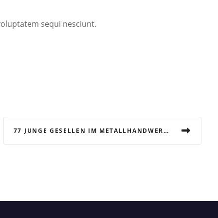
oluptatem sequi nesciunt.
77 JUNGE GESELLEN IM METALLHANDWERK LOSGESPROCHEN EINE EHRUNG FÜR BESONDERS GUTES PRÜFUNGSERGEBNIS