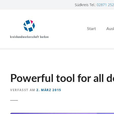
Südkreis Tel.:
02871 252
Z
u
m
Start
Aus
I
n
h
a
l
t
s
p
Powerful tool for all 
r
i
VERFASST AM
2. MÄRZ 2015
n
g
e
n