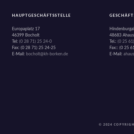
a
g
HAUPTGESCHÄFTSSTELLE
GESCHÄFT
s
Europaplatz 17
Hindenburgal
46399 Bocholt
48683 Ahaus
n
Tel:
(0 28 71) 25 24-0
Tel.:
(0 25 61
Fax: (0 28 71) 25 24-25
Fax:: (0 25 6
a
E-Mail:
bocholt@kh-borken.de
E-Mail:
ahau
v
i
g
a
t
i
© 2024 COPYRIG