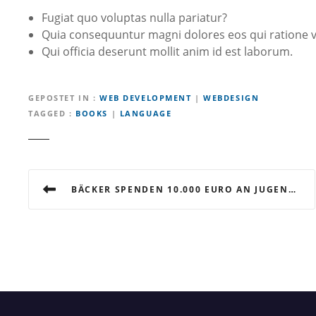
Fugiat quo voluptas nulla pariatur?
Quia consequuntur magni dolores eos qui ratione v
Qui officia deserunt mollit anim id est laborum.
GEPOSTET IN
WEB DEVELOPMENT
|
WEBDESIGN
TAGGED
BOOKS
|
LANGUAGE
B
BÄCKER SPENDEN 10.000 EURO AN JUGENDFARM
e
i
t
r