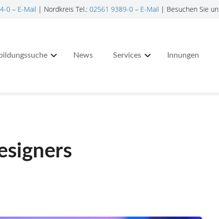
4-0
–
E-Mail
| Nordkreis Tel.:
02561 9389-0
–
E-Mail
| Besuchen Sie un
bildungssuche
News
Services
Innungen
designers