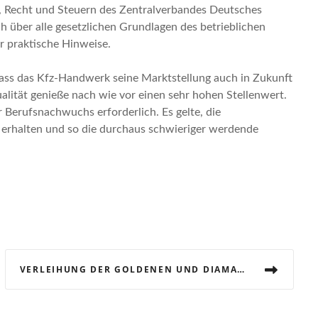
fe, Recht und Steuern des Zentralverbandes Deutsches
ch über alle gesetzlichen Grundlagen des betrieblichen
r praktische Hinweise.
ass das Kfz-Handwerk seine Marktstellung auch in Zukunft
lität genieße nach wie vor einen sehr hohen Stellenwert.
er Berufsnachwuchs erforderlich. Es gelte, die
erhalten und so die durchaus schwieriger werdende
VERLEIHUNG DER GOLDENEN UND DIAMANTENEN MEISTERBRIEFE BEIM „ALTMEISTERFEST“ AM 30.10.2012 IM TEXTILWERK IN BOCHOLT