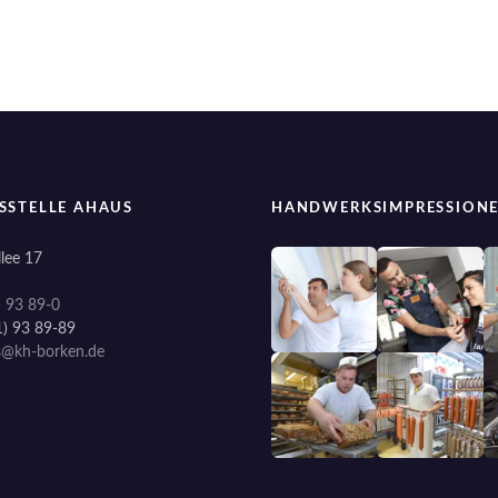
SSTELLE AHAUS
HANDWERKSIMPRESSION
lee 17
) 93 89-0
1) 93 89-89
s@kh-borken.de