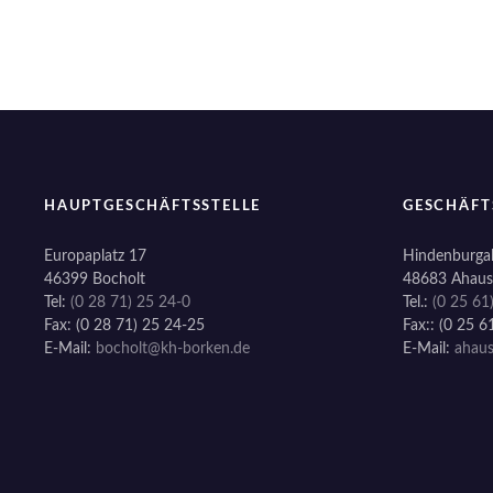
i
t
r
a
g
HAUPTGESCHÄFTSSTELLE
GESCHÄFT
s
Europaplatz 17
Hindenburgal
n
46399 Bocholt
48683 Ahaus
Tel:
(0 28 71) 25 24-0
Tel.:
(0 25 61
a
Fax: (0 28 71) 25 24-25
Fax:: (0 25 6
E-Mail:
bocholt@kh-borken.de
E-Mail:
ahau
v
i
g