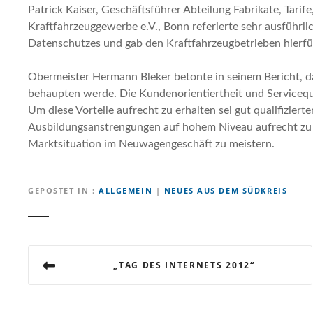
Patrick Kaiser, Geschäftsführer Abteilung Fabrikate, Tari
Kraftfahrzeuggewerbe e.V., Bonn referierte sehr ausführli
Datenschutzes und gab den Kraftfahrzeugbetrieben hierfü
Obermeister Hermann Bleker betonte in seinem Bericht, d
behaupten werde. Die Kundenorientiertheit und Servicequa
Um diese Vorteile aufrecht zu erhalten sei gut qualifiziert
Ausbildungsanstrengungen auf hohem Niveau aufrecht zu 
Marktsituation im Neuwagengeschäft zu meistern.
GEPOSTET IN
ALLGEMEIN
|
NEUES AUS DEM SÜDKREIS
B
„TAG DES INTERNETS 2012“
e