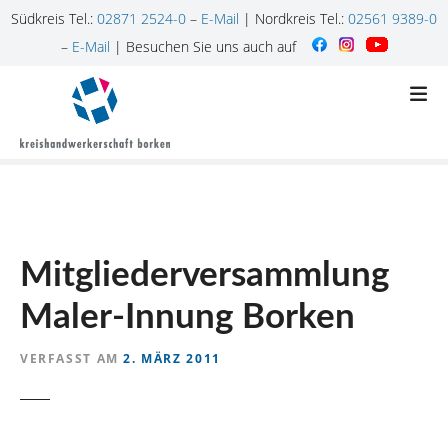
Südkreis Tel.:
02871 2524-0
–
E-Mail
| Nordkreis Tel.:
02561 9389-0
–
E-Mail
| Besuchen Sie uns auch auf
Z
u
m
I
n
h
a
l
Mitgliederversammlung
t
s
Maler-Innung Borken
p
r
VERFASST AM
2. MÄRZ 2011
i
n
g
e