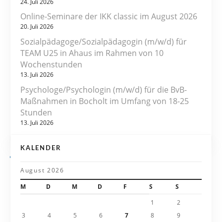
a
24. Juli 2026
Online-Seminare der IKK classic im August 2026
g
20. Juli 2026
s
Sozialpädagoge/Sozialpädagogin (m/w/d) für
TEAM U25 in Ahaus im Rahmen von 10
n
Wochenstunden
13. Juli 2026
a
Psychologe/Psychologin (m/w/d) für die BvB-
v
Maßnahmen in Bocholt im Umfang von 18-25
Stunden
i
13. Juli 2026
g
KALENDER
a
August 2026
t
M
D
M
D
F
S
S
i
1
2
3
4
5
6
7
8
9