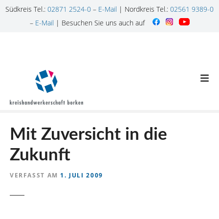
Südkreis Tel.:
02871 2524-0
–
E-Mail
| Nordkreis Tel.:
02561 9389-0
–
E-Mail
| Besuchen Sie uns auch auf
Z
u
m
I
n
h
a
l
Mit Zuversicht in die
t
s
Zukunft
p
r
VERFASST AM
1. JULI 2009
i
n
g
e