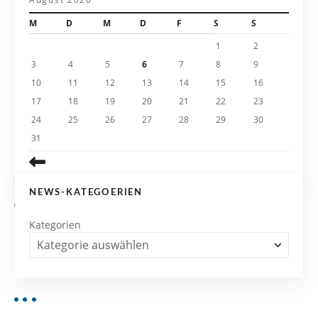
t
M
D
M
D
F
S
S
i
1
2
3
4
5
6
7
8
9
o
10
11
12
13
14
15
16
n
17
18
19
20
21
22
23
24
25
26
27
28
29
30
31
NEWS-KATEGOERIEN
Kategorien