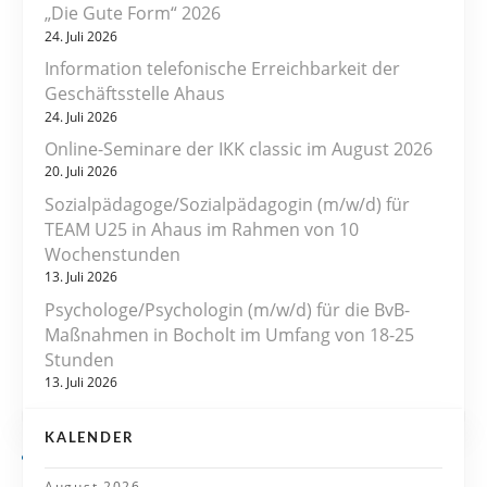
„Die Gute Form“ 2026
t
24. Juli 2026
r
Information telefonische Erreichbarkeit der
Geschäftsstelle Ahaus
a
24. Juli 2026
Online-Seminare der IKK classic im August 2026
g
20. Juli 2026
s
Sozialpädagoge/Sozialpädagogin (m/w/d) für
TEAM U25 in Ahaus im Rahmen von 10
n
Wochenstunden
13. Juli 2026
a
Psychologe/Psychologin (m/w/d) für die BvB-
v
Maßnahmen in Bocholt im Umfang von 18-25
Stunden
i
13. Juli 2026
g
KALENDER
a
August 2026