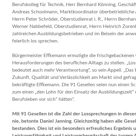
Berufskolleg für Technik, Herr Bernhard Könning, Geschäf
Andreas Schoolmann, Marktkoordinator überbetriebliche A
Herrn Peter Schröder, Oberstudienrat i. R., Herrn Bernha
Werner Nabbefeld, Oberstudienrat, Herrn Heinrich Zorenbö
zahlreichen Ausbildungsbetrieben und im Beisein der anwes
feierlich los sprechen.
Bürgermeister Effkemann ermutigte die frischgebackenen G
Herausforderungen des beruflichen Alltags zu stellen. „Lo
bedeutet auch mehr Verantwortung“, so sein Appell. „Das
Zukunft. Qualität und Verlässlichkeit am Markt sind gefrag
bekräftigte Effkemann. Die 91 Gesellen seien nun einen Sch
zum einen „den Lohn für den Einsatz der Ausbildungszeit“ 
Berufsleben vor sich“ hätten“.
Mit 91 Gesellen ist die Zahl der Lossprechungen in dies
nie, betonte Daniel Janning. Gleichzeitig haben alle Gese
bestanden. Dies ist ein besonders erfreuliches Ergebnis u
Leistungsfähigkeit und Leistungsbereitschaft der jungen 