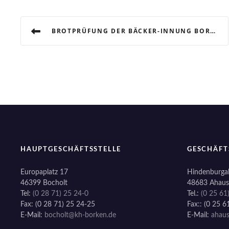
B
BROTPRÜFUNG DER BÄCKER-INNUNG BORKEN
e
i
t
r
a
g
HAUPTGESCHÄFTSSTELLE
GESCHÄFT
s
Europaplatz 17
Hindenburgal
46399 Bocholt
48683 Ahaus
n
Tel:
(0 28 71) 25 24-0
Tel.:
(0 25 61
Fax: (0 28 71) 25 24-25
Fax:: (0 25 6
a
E-Mail:
bocholt@kh-borken.de
E-Mail:
ahau