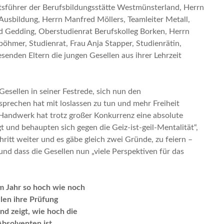
tsführer der Berufsbildungsstätte Westmünsterland, Herrn
usbildung, Herrn Manfred Möllers, Teamleiter Metall,
rd Gedding, Oberstudienrat Berufskolleg Borken, Herrn
hmer, Studienrat, Frau Anja Stapper, Studienrätin,
enden Eltern die jungen Gesellen aus ihrer Lehrzeit
esellen in seiner Festrede, sich nun den
ssprechen hat mit loslassen zu tun und mehr Freiheit
 Handwerk hat trotz großer Konkurrenz eine absolute
t und behaupten sich gegen die Geiz-ist-geil-Mentalität“,
ritt weiter und es gäbe gleich zwei Gründe, zu feiern –
und dass die Gesellen nun „viele Perspektiven für das
em Jahr so hoch wie noch
llen ihre Prüfung
nd zeigt, wie hoch die
Absolventen ist,