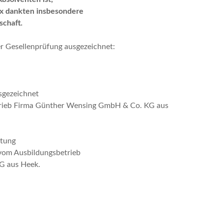
rx dankten insbesondere
schaft.
er Gesellenprüfung ausgezeichnet:
gezeichnet
trieb Firma Günther Wensing GmbH & Co. KG aus
htung
 vom Ausbildungsbetrieb
G aus Heek.