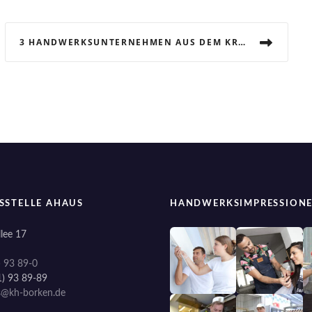
3 HANDWERKSUNTERNEHMEN AUS DEM KREIS BORKEN AUF DER BOUWBEURS IN UTRECHT
SSTELLE AHAUS
HANDWERKSIMPRESSION
lee 17
) 93 89-0
1) 93 89-89
s@kh-borken.de