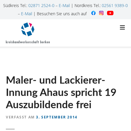
Südkreis Tel.:
02871 2524-0
–
E-Mail
| Nordkreis Tel.:
02561 9389-0
–
E-Mail
| Besuchen Sie uns auch auf
Z
u
m
I
n
h
a
l
Maler- und Lackierer-
t
s
Innung Ahaus spricht 19
p
r
Auszubildende frei
i
n
VERFASST AM
3. SEPTEMBER 2014
g
e