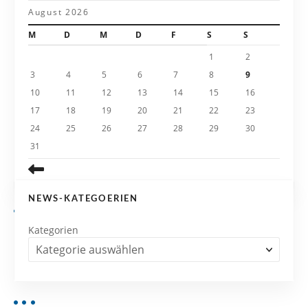
a
August 2026
t
M
D
M
D
F
S
S
i
1
2
3
4
5
6
7
8
9
o
10
11
12
13
14
15
16
n
17
18
19
20
21
22
23
24
25
26
27
28
29
30
31
NEWS-KATEGOERIEN
Kategorien