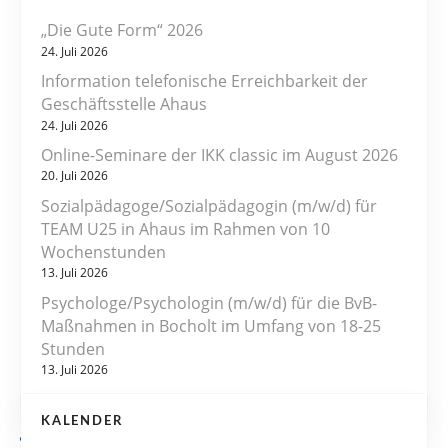
i
„Die Gute Form“ 2026
t
24. Juli 2026
r
Information telefonische Erreichbarkeit der
Geschäftsstelle Ahaus
a
24. Juli 2026
Online-Seminare der IKK classic im August 2026
g
20. Juli 2026
s
Sozialpädagoge/Sozialpädagogin (m/w/d) für
TEAM U25 in Ahaus im Rahmen von 10
n
Wochenstunden
13. Juli 2026
a
Psychologe/Psychologin (m/w/d) für die BvB-
v
Maßnahmen in Bocholt im Umfang von 18-25
Stunden
i
13. Juli 2026
g
KALENDER