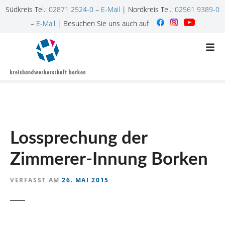
Südkreis Tel.:
02871 2524-0
–
E-Mail
| Nordkreis Tel.:
02561 9389-0
–
E-Mail
| Besuchen Sie uns auch auf
Z
u
m
I
n
h
a
l
Lossprechung der
t
s
Zimmerer-Innung Borken
p
r
VERFASST AM
26. MAI 2015
i
n
g
e