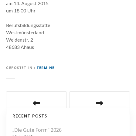
n
am 14. August 2015
um 18.00 Uhr
Berufsbildungsstätte
Westmünsterland
Weidenstr. 2
48683 Ahaus
GEPOSTET IN
TERMINE
B
e
RECENT POSTS
i
„Die Gute Form“ 2026
t