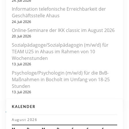
24. Juli 2026
r
Information telefonische Erreichbarkeit der
Geschäftsstelle Ahaus
a
24. Juli 2026
Online-Seminare der IKK classic im August 2026
g
20. Juli 2026
s
Sozialpädagoge/Sozialpädagogin (m/w/d) für
TEAM U25 in Ahaus im Rahmen von 10
n
Wochenstunden
13. Juli 2026
a
Psychologe/Psychologin (m/w/d) für die BvB-
v
Maßnahmen in Bocholt im Umfang von 18-25
Stunden
i
13. Juli 2026
g
KALENDER
a
August 2026
t