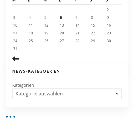
M
D
M
D
F
S
S
i
1
2
3
4
5
6
7
8
9
o
10
11
12
13
14
15
16
n
17
18
19
20
21
22
23
24
25
26
27
28
29
30
31
NEWS-KATEGOERIEN
Kategorien