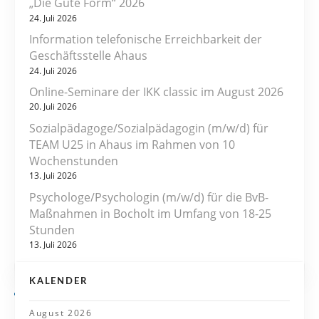
„Die Gute Form“ 2026
t
24. Juli 2026
r
Information telefonische Erreichbarkeit der
Geschäftsstelle Ahaus
a
24. Juli 2026
Online-Seminare der IKK classic im August 2026
g
20. Juli 2026
s
Sozialpädagoge/Sozialpädagogin (m/w/d) für
TEAM U25 in Ahaus im Rahmen von 10
n
Wochenstunden
13. Juli 2026
a
Psychologe/Psychologin (m/w/d) für die BvB-
v
Maßnahmen in Bocholt im Umfang von 18-25
Stunden
i
13. Juli 2026
g
KALENDER
a
August 2026