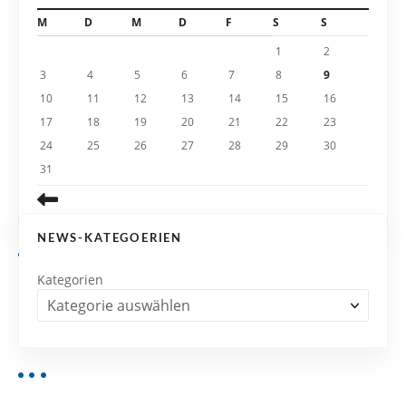
t
M
D
M
D
F
S
S
i
1
2
3
4
5
6
7
8
9
o
10
11
12
13
14
15
16
n
17
18
19
20
21
22
23
24
25
26
27
28
29
30
31
NEWS-KATEGOERIEN
Kategorien