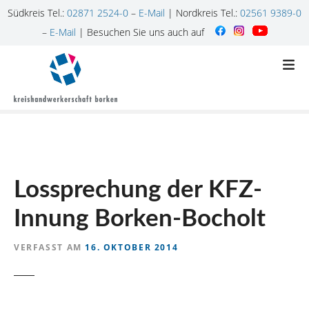
Südkreis Tel.:
02871 2524-0
–
E-Mail
| Nordkreis Tel.:
02561 9389-0
–
E-Mail
| Besuchen Sie uns auch auf
Z
u
m
I
n
h
a
l
Lossprechung der KFZ-
t
s
Innung Borken-Bocholt
p
r
VERFASST AM
16. OKTOBER 2014
i
n
g
e