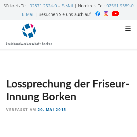
Südkreis Tel.:
02871 2524-0
–
E-Mail
| Nordkreis Tel.:
02561 9389-0
–
E-Mail
| Besuchen Sie uns auch auf
Z
u
m
I
n
h
a
l
Lossprechung der Friseur-
t
s
Innung Borken
p
r
VERFASST AM
20. MAI 2015
i
n
g
e