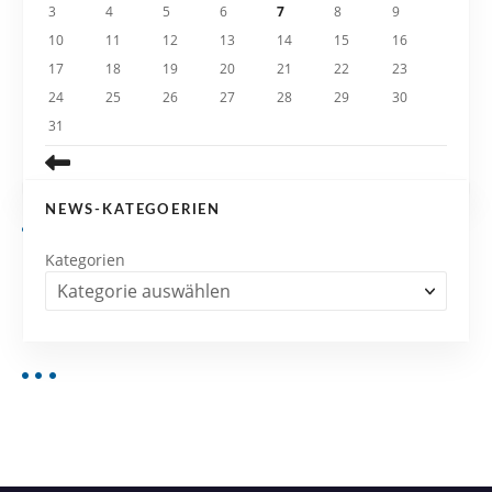
3
4
5
6
7
8
9
o
10
11
12
13
14
15
16
n
17
18
19
20
21
22
23
24
25
26
27
28
29
30
31
NEWS-KATEGOERIEN
Kategorien