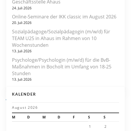
Geschäftsstelle Ahaus
a
24. Juli 2026
Online-Seminare der IKK classic im August 2026
g
20. Juli 2026
s
Sozialpädagoge/Sozialpädagogin (m/w/d) für
TEAM U25 in Ahaus im Rahmen von 10
n
Wochenstunden
13. Juli 2026
a
Psychologe/Psychologin (m/w/d) für die BvB-
v
Maßnahmen in Bocholt im Umfang von 18-25
Stunden
i
13. Juli 2026
g
KALENDER
a
August 2026
t
M
D
M
D
F
S
S
i
1
2