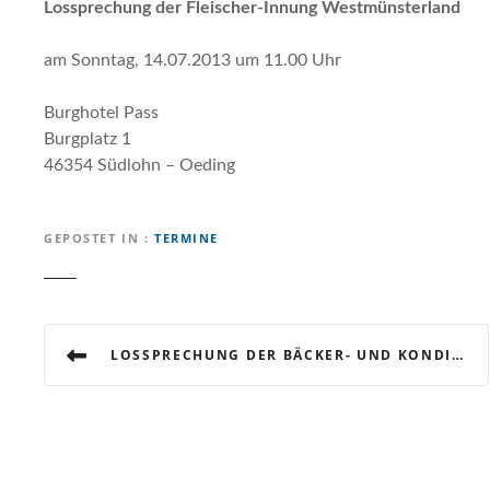
Lossprechung der Fleischer-Innung Westmünsterland
am Sonntag, 14.07.2013 um 11.00 Uhr
Burghotel Pass
Burgplatz 1
46354 Südlohn – Oeding
GEPOSTET IN
TERMINE
B
LOSSPRECHUNG DER BÄCKER- UND KONDITOREN-INNUNG BOCHOLT UND BÄCKER-INNUNG BORKEN
e
i
t