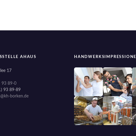
SSTELLE AHAUS
HANDWERKSIMPRESSION
lee 17
) 93 89-0
1) 93 89-89
s@kh-borken.de