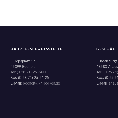
i
o
n
HAUPTGESCHÄFTSSTELLE
GESCHÄFT
Europaplatz 17
Hindenburgal
46399 Bocholt
48683 Ahaus
Tel:
(0 28 71) 25 24-0
Tel.:
(0 25 61
Fax: (0 28 71) 25 24-25
Fax:: (0 25 6
E-Mail:
bocholt@kh-borken.de
E-Mail:
ahau