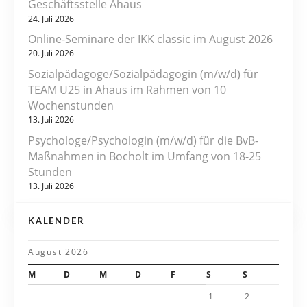
Geschäftsstelle Ahaus
a
24. Juli 2026
Online-Seminare der IKK classic im August 2026
g
20. Juli 2026
s
Sozialpädagoge/Sozialpädagogin (m/w/d) für
TEAM U25 in Ahaus im Rahmen von 10
n
Wochenstunden
13. Juli 2026
a
Psychologe/Psychologin (m/w/d) für die BvB-
v
Maßnahmen in Bocholt im Umfang von 18-25
Stunden
i
13. Juli 2026
g
KALENDER
a
August 2026
t
M
D
M
D
F
S
S
i
1
2