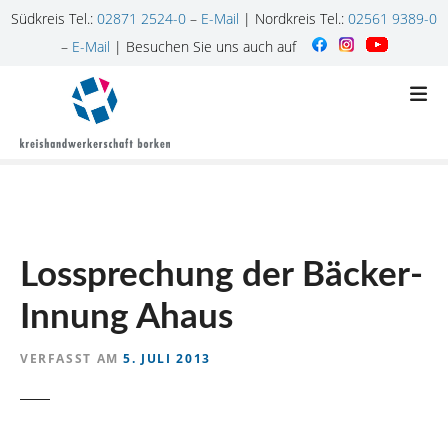
Südkreis Tel.:
02871 2524-0
–
E-Mail
| Nordkreis Tel.:
02561 9389-0
–
E-Mail
| Besuchen Sie uns auch auf
Z
u
m
I
n
h
a
l
Lossprechung der Bäcker-
t
s
Innung Ahaus
p
r
VERFASST AM
5. JULI 2013
i
n
g
e