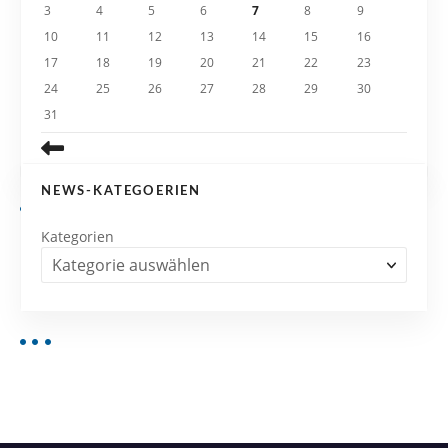
3
4
5
6
7
8
9
o
10
11
12
13
14
15
16
n
17
18
19
20
21
22
23
24
25
26
27
28
29
30
31
NEWS-KATEGOERIEN
Kategorien