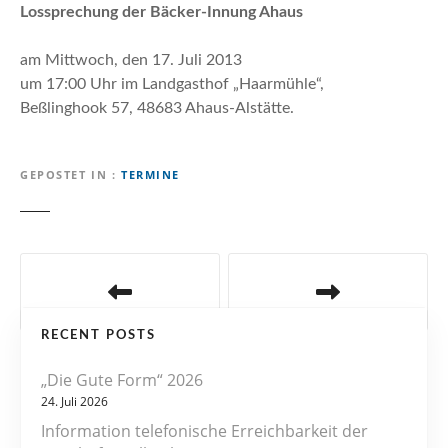
n
Lossprechung der Bäcker-Innung Ahaus
am Mittwoch, den 17. Juli 2013
um 17:00 Uhr im Landgasthof „Haarmühle“,
Beßlinghook 57, 48683 Ahaus-Alstätte.
GEPOSTET IN
TERMINE
B
e
RECENT POSTS
i
„Die Gute Form“ 2026
t
24. Juli 2026
r
Information telefonische Erreichbarkeit der