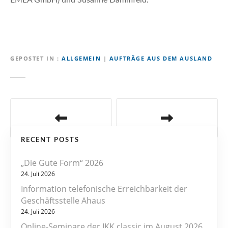
EMEA GmbH) und Susanne Dammfeld.
GEPOSTET IN
ALLGEMEIN
|
AUFTRÄGE AUS DEM AUSLAND
B
e
RECENT POSTS
i
„Die Gute Form“ 2026
t
24. Juli 2026
r
Information telefonische Erreichbarkeit der
Geschäftsstelle Ahaus
a
24. Juli 2026
Online-Seminare der IKK classic im August 2026