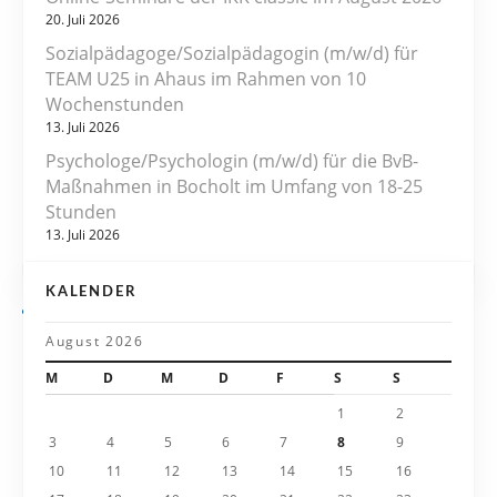
g
20. Juli 2026
s
Sozialpädagoge/Sozialpädagogin (m/w/d) für
TEAM U25 in Ahaus im Rahmen von 10
n
Wochenstunden
13. Juli 2026
a
Psychologe/Psychologin (m/w/d) für die BvB-
v
Maßnahmen in Bocholt im Umfang von 18-25
Stunden
i
13. Juli 2026
g
KALENDER
a
August 2026
t
M
D
M
D
F
S
S
i
1
2
3
4
5
6
7
8
9
o
10
11
12
13
14
15
16