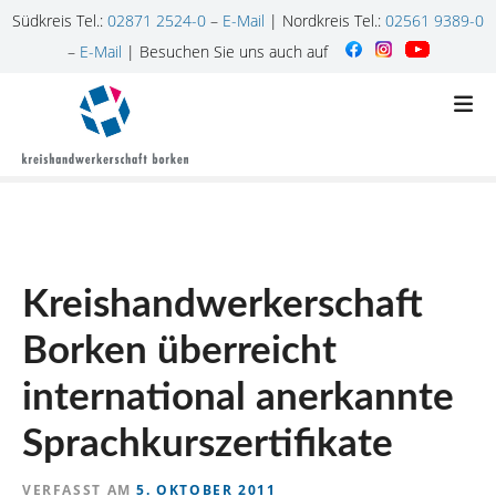
Südkreis Tel.:
02871 2524-0
–
E-Mail
| Nordkreis Tel.:
02561 9389-0
–
E-Mail
| Besuchen Sie uns auch auf
Z
u
m
I
n
h
a
l
Kreishandwerkerschaft
t
s
Borken überreicht
p
r
international anerkannte
i
n
Sprachkurszertifikate
g
e
VERFASST AM
5. OKTOBER 2011