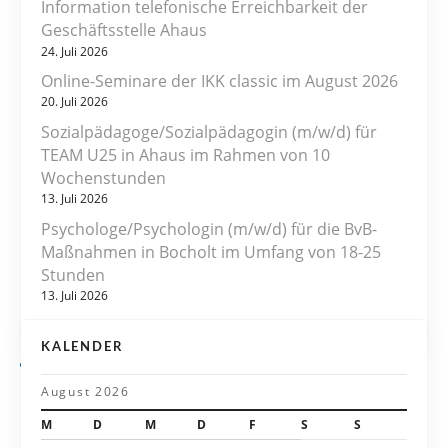
r
Information telefonische Erreichbarkeit der
Geschäftsstelle Ahaus
a
24. Juli 2026
Online-Seminare der IKK classic im August 2026
g
20. Juli 2026
s
Sozialpädagoge/Sozialpädagogin (m/w/d) für
TEAM U25 in Ahaus im Rahmen von 10
n
Wochenstunden
13. Juli 2026
a
Psychologe/Psychologin (m/w/d) für die BvB-
v
Maßnahmen in Bocholt im Umfang von 18-25
Stunden
i
13. Juli 2026
g
KALENDER
a
August 2026
t
M
D
M
D
F
S
S