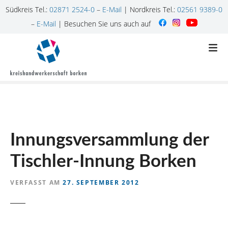
Südkreis Tel.:
02871 2524-0
–
E-Mail
| Nordkreis Tel.:
02561 9389-0
–
E-Mail
| Besuchen Sie uns auch auf
Z
u
m
I
n
h
a
l
Innungsversammlung der
t
s
Tischler-Innung Borken
p
r
VERFASST AM
27. SEPTEMBER 2012
i
n
g
e