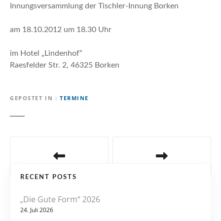
n
Innungsversammlung der Tischler-Innung Borken
am 18.10.2012 um 18.30 Uhr
im Hotel „Lindenhof“
Raesfelder Str. 2, 46325 Borken
GEPOSTET IN
TERMINE
B
e
RECENT POSTS
i
„Die Gute Form“ 2026
t
24. Juli 2026