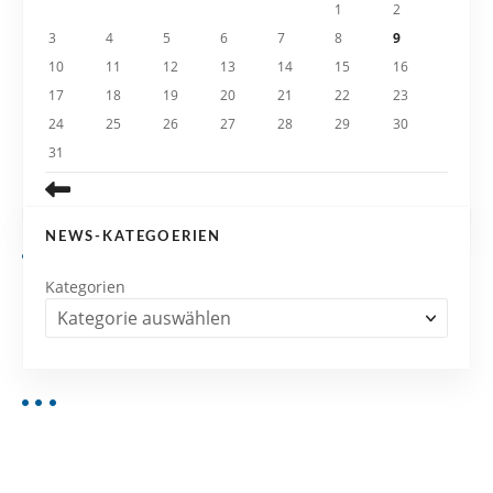
i
1
2
3
4
5
6
7
8
9
o
10
11
12
13
14
15
16
n
17
18
19
20
21
22
23
24
25
26
27
28
29
30
31
NEWS-KATEGOERIEN
Kategorien