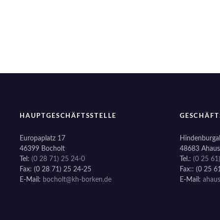
i
o
n
HAUPTGESCHÄFTSSTELLE
GESCHÄFT
Europaplatz 17
Hindenburgal
46399 Bocholt
48683 Ahaus
Tel:
(0 28 71) 25 24-0
Tel.:
(0 25 61
Fax: (0 28 71) 25 24-25
Fax:: (0 25 6
E-Mail:
bocholt@kh-borken.de
E-Mail:
ahau