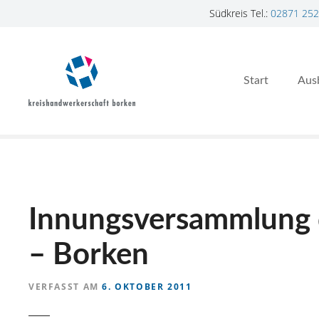
Südkreis Tel.:
02871 252
Z
u
m
Start
Aus
I
n
h
a
l
t
s
p
Innungsversammlung d
r
i
– Borken
n
g
VERFASST AM
6. OKTOBER 2011
e
n