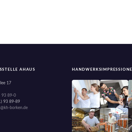
SSTELLE AHAUS
HANDWERKSIMPRESSION
lee 17
) 93 89-0
1) 93 89-89
s@kh-borken.de