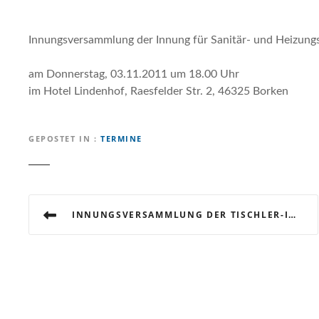
Innungsversammlung der Innung für Sanitär- und Heizung
am Donnerstag, 03.11.2011 um 18.00 Uhr
im Hotel Lindenhof, Raesfelder Str. 2, 46325 Borken
GEPOSTET IN
TERMINE
B
INNUNGSVERSAMMLUNG DER TISCHLER-INNUNG BORKEN
e
i
t