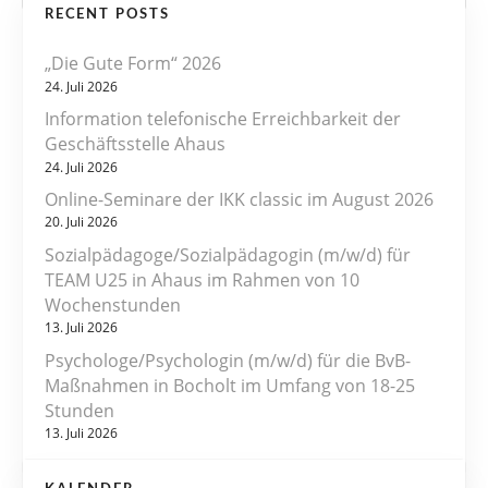
RECENT POSTS
i
„Die Gute Form“ 2026
t
24. Juli 2026
r
Information telefonische Erreichbarkeit der
Geschäftsstelle Ahaus
a
24. Juli 2026
Online-Seminare der IKK classic im August 2026
g
20. Juli 2026
s
Sozialpädagoge/Sozialpädagogin (m/w/d) für
TEAM U25 in Ahaus im Rahmen von 10
n
Wochenstunden
13. Juli 2026
a
Psychologe/Psychologin (m/w/d) für die BvB-
v
Maßnahmen in Bocholt im Umfang von 18-25
Stunden
i
13. Juli 2026
g