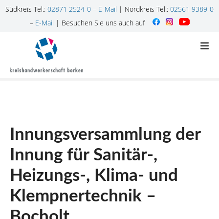
Südkreis Tel.:
02871 2524-0
–
E-Mail
| Nordkreis Tel.:
02561 9389-0
–
E-Mail
| Besuchen Sie uns auch auf
Z
u
m
I
n
h
a
l
Innungsversammlung der
t
s
Innung für Sanitär-,
p
r
Heizungs-, Klima- und
i
n
Klempnertechnik –
g
Bocholt
e