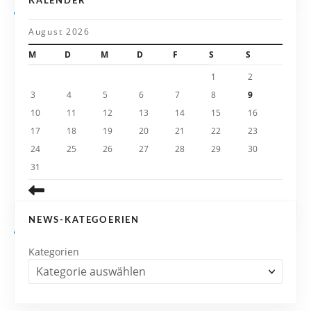
KALENDER
a
August 2026
t
M
D
M
D
F
S
S
i
1
2
3
4
5
6
7
8
9
o
10
11
12
13
14
15
16
n
17
18
19
20
21
22
23
24
25
26
27
28
29
30
31
NEWS-KATEGOERIEN
Kategorien