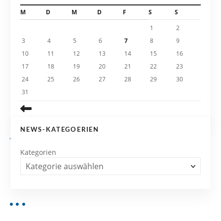
t
M
D
M
D
F
S
S
i
1
2
3
4
5
6
7
8
9
o
10
11
12
13
14
15
16
n
17
18
19
20
21
22
23
24
25
26
27
28
29
30
31
NEWS-KATEGOERIEN
Kategorien