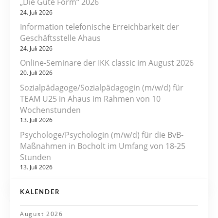
„Die Gute Form“ 2026
t
24. Juli 2026
r
Information telefonische Erreichbarkeit der
Geschäftsstelle Ahaus
a
24. Juli 2026
Online-Seminare der IKK classic im August 2026
g
20. Juli 2026
s
Sozialpädagoge/Sozialpädagogin (m/w/d) für
TEAM U25 in Ahaus im Rahmen von 10
n
Wochenstunden
13. Juli 2026
a
Psychologe/Psychologin (m/w/d) für die BvB-
v
Maßnahmen in Bocholt im Umfang von 18-25
Stunden
i
13. Juli 2026
g
KALENDER
a
August 2026