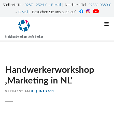
Südkreis Tel.:
02871 2524-0
–
E-Mail
| Nordkreis Tel.:
02561 9389-0
–
E-Mail
| Besuchen Sie uns auch auf
Z
u
m
I
n
h
a
l
Handwerkerworkshop
t
s
‚Marketing in NL‘
p
r
VERFASST AM
8. JUNI 2011
i
n
g
e