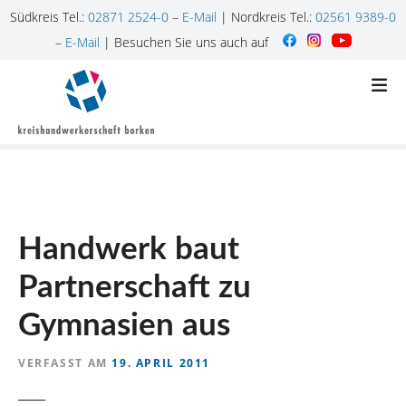
Südkreis Tel.:
02871 2524-0
–
E-Mail
| Nordkreis Tel.:
02561 9389-0
–
E-Mail
| Besuchen Sie uns auch auf
Z
u
m
I
n
h
a
l
Handwerk baut
t
s
Partnerschaft zu
p
r
Gymnasien aus
i
n
VERFASST AM
19. APRIL 2011
g
e