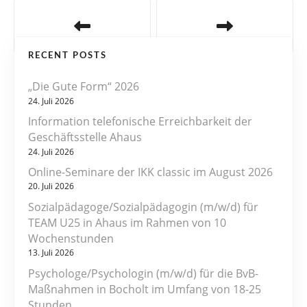
B
e
RECENT POSTS
i
„Die Gute Form“ 2026
t
24. Juli 2026
r
Information telefonische Erreichbarkeit der
Geschäftsstelle Ahaus
a
24. Juli 2026
Online-Seminare der IKK classic im August 2026
g
20. Juli 2026
s
Sozialpädagoge/Sozialpädagogin (m/w/d) für
TEAM U25 in Ahaus im Rahmen von 10
n
Wochenstunden
13. Juli 2026
a
Psychologe/Psychologin (m/w/d) für die BvB-
v
Maßnahmen in Bocholt im Umfang von 18-25
Stunden