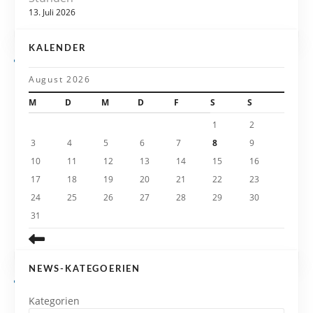
i
13. Juli 2026
g
KALENDER
a
August 2026
t
M
D
M
D
F
S
S
i
1
2
3
4
5
6
7
8
9
o
10
11
12
13
14
15
16
n
17
18
19
20
21
22
23
24
25
26
27
28
29
30
31
NEWS-KATEGOERIEN
Kategorien