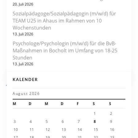
g
20. Juli 2026
s
Sozialpädagoge/Sozialpädagogin (m/w/d) für
TEAM U25 in Ahaus im Rahmen von 10
n
Wochenstunden
13. Juli 2026
a
Psychologe/Psychologin (m/w/d) für die BvB-
v
Maßnahmen in Bocholt im Umfang von 18-25
Stunden
i
13. Juli 2026
g
KALENDER
a
August 2026
t
M
D
M
D
F
S
S
i
1
2
3
4
5
6
7
8
9
o
10
11
12
13
14
15
16
17
18
19
20
21
22
23