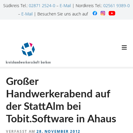
Südkreis Tel.:
02871 2524-0
–
E-Mail
| Nordkreis Tel.:
02561 9389-0
–
E-Mail
| Besuchen Sie uns auch auf
Z
u
m
I
n
h
a
l
Großer
t
s
Handwerkerabend auf
p
r
der StattAlm bei
i
n
Tobit.Software in Ahaus
g
e
VERFASST AM
28. NOVEMBER 2012