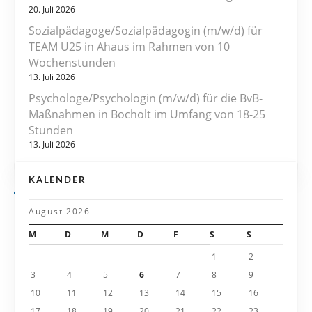
g
20. Juli 2026
s
Sozialpädagoge/Sozialpädagogin (m/w/d) für
TEAM U25 in Ahaus im Rahmen von 10
n
Wochenstunden
13. Juli 2026
a
Psychologe/Psychologin (m/w/d) für die BvB-
v
Maßnahmen in Bocholt im Umfang von 18-25
Stunden
i
13. Juli 2026
g
KALENDER
a
August 2026
t
M
D
M
D
F
S
S
i
1
2
3
4
5
6
7
8
9
o
10
11
12
13
14
15
16
17
18
19
20
21
22
23