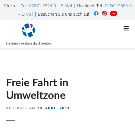
Südkreis Tel.:
02871 2524-0
–
E-Mail
| Nordkreis Tel.:
02561 9389-0
–
E-Mail
| Besuchen Sie uns auch auf
Z
u
m
I
n
h
a
l
Freie Fahrt in
t
s
Umweltzone
p
r
VERFASST AM
28. APRIL 2011
i
n
g
e