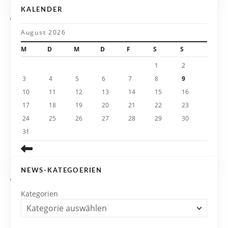
g
KALENDER
a
August 2026
t
M
D
M
D
F
S
S
i
1
2
3
4
5
6
7
8
9
o
10
11
12
13
14
15
16
n
17
18
19
20
21
22
23
24
25
26
27
28
29
30
31
NEWS-KATEGOERIEN
Kategorien