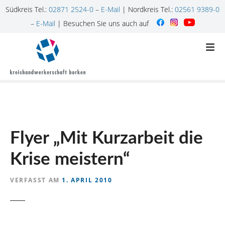
Südkreis Tel.:
02871 2524-0
–
E-Mail
| Nordkreis Tel.:
02561 9389-0
–
E-Mail
| Besuchen Sie uns auch auf
Z
u
m
I
n
h
a
l
Flyer „Mit Kurzarbeit die
t
s
Krise meistern“
p
r
VERFASST AM
1. APRIL 2010
i
n
g
e