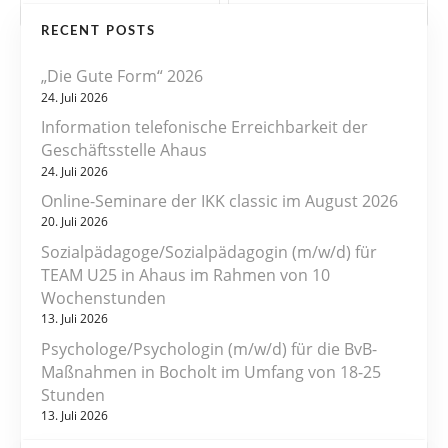
e
RECENT POSTS
i
„Die Gute Form“ 2026
t
24. Juli 2026
r
Information telefonische Erreichbarkeit der
Geschäftsstelle Ahaus
a
24. Juli 2026
Online-Seminare der IKK classic im August 2026
g
20. Juli 2026
s
Sozialpädagoge/Sozialpädagogin (m/w/d) für
TEAM U25 in Ahaus im Rahmen von 10
n
Wochenstunden
13. Juli 2026
a
Psychologe/Psychologin (m/w/d) für die BvB-
v
Maßnahmen in Bocholt im Umfang von 18-25
Stunden
i
13. Juli 2026