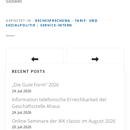
Soziales
GEPOSTET IN
RECHSSPRECHUNG - TARIF- UND
SOZIALPOLITIK
|
SERVICE-INTERN
B
e
RECENT POSTS
i
„Die Gute Form“ 2026
t
24. Juli 2026
r
Information telefonische Erreichbarkeit der
Geschäftsstelle Ahaus
a
24. Juli 2026
Online-Seminare der IKK classic im August 2026
g
20. Juli 2026