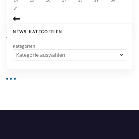
24
25
26
27
28
29
30
31
NEWS-KATEGOERIEN
Kategorien