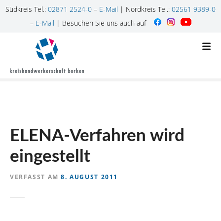
Südkreis Tel.:
02871 2524-0
–
E-Mail
| Nordkreis Tel.:
02561 9389-0
–
E-Mail
| Besuchen Sie uns auch auf
Z
u
m
I
n
h
a
l
ELENA-Verfahren wird
t
s
eingestellt
p
r
VERFASST AM
8. AUGUST 2011
i
n
g
e