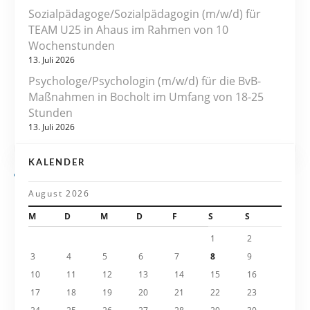
s
Sozialpädagoge/Sozialpädagogin (m/w/d) für
TEAM U25 in Ahaus im Rahmen von 10
n
Wochenstunden
13. Juli 2026
a
Psychologe/Psychologin (m/w/d) für die BvB-
v
Maßnahmen in Bocholt im Umfang von 18-25
Stunden
i
13. Juli 2026
g
KALENDER
a
August 2026
t
M
D
M
D
F
S
S
i
1
2
3
4
5
6
7
8
9
o
10
11
12
13
14
15
16
n
17
18
19
20
21
22
23