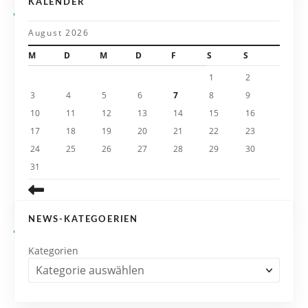
KALENDER
a
August 2026
t
M
D
M
D
F
S
S
i
1
2
3
4
5
6
7
8
9
o
10
11
12
13
14
15
16
n
17
18
19
20
21
22
23
24
25
26
27
28
29
30
31
NEWS-KATEGOERIEN
Kategorien