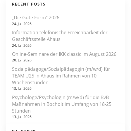
RECENT POSTS
i
„Die Gute Form“ 2026
t
24. Juli 2026
r
Information telefonische Erreichbarkeit der
Geschäftsstelle Ahaus
a
24. Juli 2026
Online-Seminare der IKK classic im August 2026
g
20. Juli 2026
s
Sozialpädagoge/Sozialpädagogin (m/w/d) für
TEAM U25 in Ahaus im Rahmen von 10
n
Wochenstunden
13. Juli 2026
a
Psychologe/Psychologin (m/w/d) für die BvB-
v
Maßnahmen in Bocholt im Umfang von 18-25
Stunden
i
13. Juli 2026
g