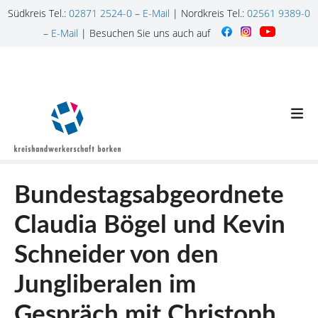
Südkreis Tel.:
02871 2524-0
–
E-Mail
| Nordkreis Tel.:
02561 9389-0
–
E-Mail
| Besuchen Sie uns auch auf
Z
u
m
I
n
h
a
l
Bundestagsabgeordnete
t
s
Claudia Bögel und Kevin
p
r
Schneider von den
i
n
Jungliberalen im
g
Gespräch mit Christoph
e