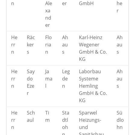
n
Ale
er
GmbH
he
xa
r
nd
er
He
Räc
Flo
Ah
Karl-Heinz
Ah
rr
ker
ria
au
Wegener
au
n
s
n
s
GmbH & Co.
s
KG
He
Say
Ja
Leg
Laborbau
Ah
rr
do
ma
de
Systeme
au
n
Eze
l
n
Hemling
s
r
GmbH & Co.
KG
He
Sch
Ti
Sta
Sparwel
Sü
rr
aul
m
dtl
Heizungs-
dlo
n
oh
und
hn
n
Sanitärbau