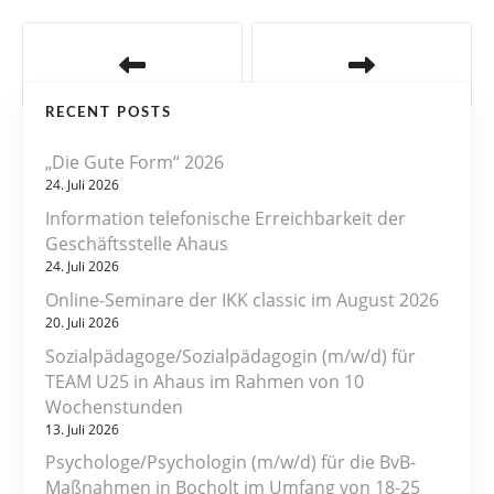
B
e
RECENT POSTS
i
„Die Gute Form“ 2026
t
24. Juli 2026
r
Information telefonische Erreichbarkeit der
Geschäftsstelle Ahaus
a
24. Juli 2026
Online-Seminare der IKK classic im August 2026
g
20. Juli 2026
s
Sozialpädagoge/Sozialpädagogin (m/w/d) für
TEAM U25 in Ahaus im Rahmen von 10
n
Wochenstunden
13. Juli 2026
a
Psychologe/Psychologin (m/w/d) für die BvB-
v
Maßnahmen in Bocholt im Umfang von 18-25