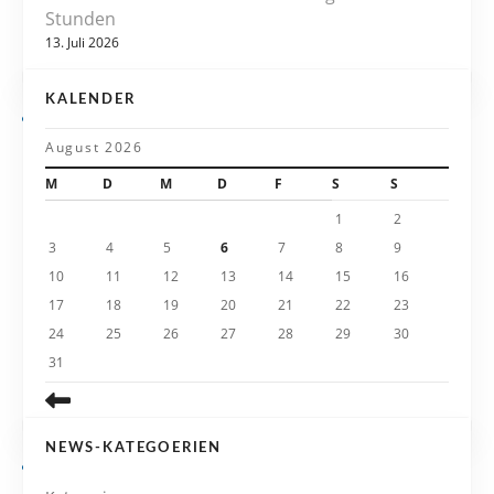
Stunden
i
13. Juli 2026
g
KALENDER
a
August 2026
t
M
D
M
D
F
S
S
i
1
2
3
4
5
6
7
8
9
o
10
11
12
13
14
15
16
n
17
18
19
20
21
22
23
24
25
26
27
28
29
30
31
NEWS-KATEGOERIEN