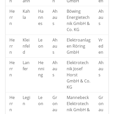
n
ann
n
GmbH
en
He
Kah
Ha
Ah
Böwing
Ah
rr
la
nn
au
Energietech
au
n
es
s
nik GmbH &
s
Co. KG
He
Klei
Le
Ah
Elektroanlag
Vr
rr
nfel
on
au
en Röring
ed
n
d
s
GmbH
en
He
Lan
He
Ah
Elektrotech
Ah
rr
fer
nni
au
nik Josef
au
n
ng
s
Horst
s
GmbH & Co.
KG
He
Legi
Le
Gr
Mannebeck
Gr
rr
n
on
on
Elektrotech
on
n
au
nik GmbH &
au