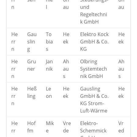
n
l
au
und
au
Regeltechni
k GmbH
He
Gau
To
He
Elektro Kock
He
rr
slin
bia
ek
GmbH & Co.
ek
n
g
s
KG
He
Gru
Jan
Ah
Olbring
Ah
rr
ner
nik
au
Systemtech
au
n
s
nik GmbH
s
He
Heß
Le
He
Gausling
He
rr
ling
on
ek
GmbH & Co.
ek
n
KG Strom-
Luft-Wärme
He
Hof
Mik
Vre
Elektro-
Vr
rr
fm
e
de
Schemmick
ed