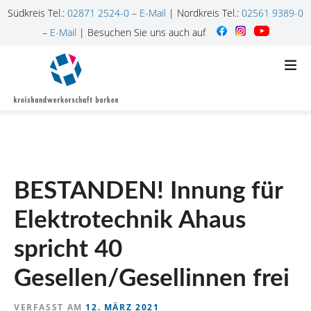
Südkreis Tel.:
02871 2524-0
–
E-Mail
| Nordkreis Tel.:
02561 9389-0
–
E-Mail
| Besuchen Sie uns auch auf
Z
u
m
I
n
h
a
l
BESTANDEN! Innung für
t
s
Elektrotechnik Ahaus
p
r
spricht 40
i
n
Gesellen/Gesellinnen frei
g
e
VERFASST AM
12. MÄRZ 2021