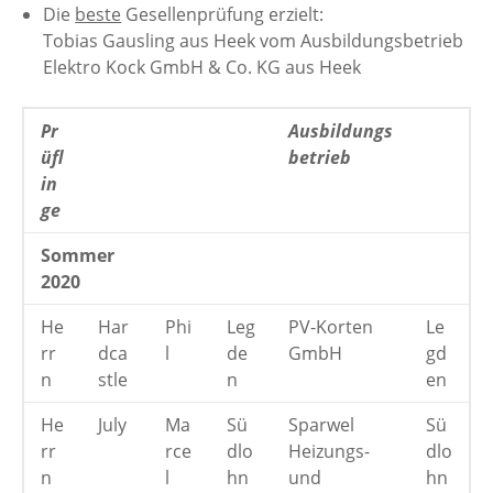
Die
beste
Gesellenprüfung erzielt:
Tobias Gausling aus Heek vom Ausbildungsbetrieb
Elektro Kock GmbH & Co. KG aus Heek
Pr
Ausbildungs
üfl
betrieb
in
ge
Sommer
2020
He
Har
Phi
Leg
PV-Korten
Le
rr
dca
l
de
GmbH
gd
n
stle
n
en
He
July
Ma
Sü
Sparwel
Sü
rr
rce
dlo
Heizungs-
dlo
n
l
hn
und
hn