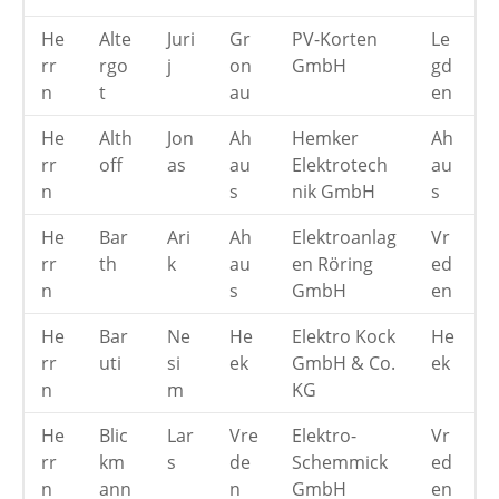
He
Alte
Juri
Gr
PV-Korten
Le
rr
rgo
j
on
GmbH
gd
n
t
au
en
He
Alth
Jon
Ah
Hemker
Ah
rr
off
as
au
Elektrotech
au
n
s
nik GmbH
s
He
Bar
Ari
Ah
Elektroanlag
Vr
rr
th
k
au
en Röring
ed
n
s
GmbH
en
He
Bar
Ne
He
Elektro Kock
He
rr
uti
si
ek
GmbH & Co.
ek
n
m
KG
He
Blic
Lar
Vre
Elektro-
Vr
rr
km
s
de
Schemmick
ed
n
ann
n
GmbH
en