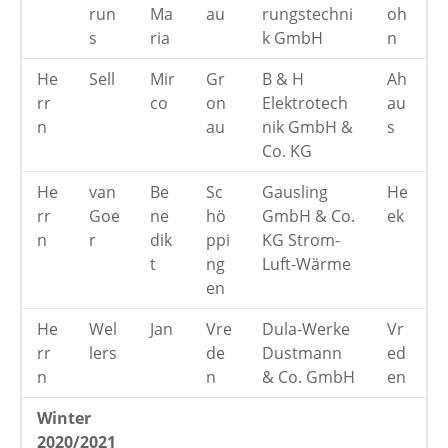
run
Ma
au
rungstechni
oh
s
ria
k GmbH
n
He
Sell
Mir
Gr
B & H
Ah
rr
co
on
Elektrotech
au
n
au
nik GmbH &
s
Co. KG
He
van
Be
Sc
Gausling
He
rr
Goe
ne
hö
GmbH & Co.
ek
n
r
dik
ppi
KG Strom-
t
ng
Luft-Wärme
en
He
Wel
Jan
Vre
Dula-Werke
Vr
rr
lers
de
Dustmann
ed
n
n
& Co. GmbH
en
Winter
2020/2021