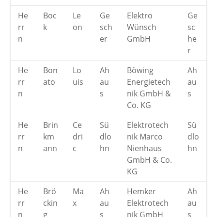
He
Boc
Le
Ge
Elektro
Ge
rr
k
on
sch
Wünsch
sc
n
er
GmbH
he
r
He
Bon
Lo
Ah
Böwing
Ah
rr
ato
uis
au
Energietech
au
n
s
nik GmbH &
s
Co. KG
He
Brin
Ce
Sü
Elektrotech
Sü
rr
km
dri
dlo
nik Marco
dlo
n
ann
c
hn
Nienhaus
hn
GmbH & Co.
KG
He
Brö
Ma
Ah
Hemker
Ah
rr
ckin
x
au
Elektrotech
au
n
g
s
nik GmbH
s