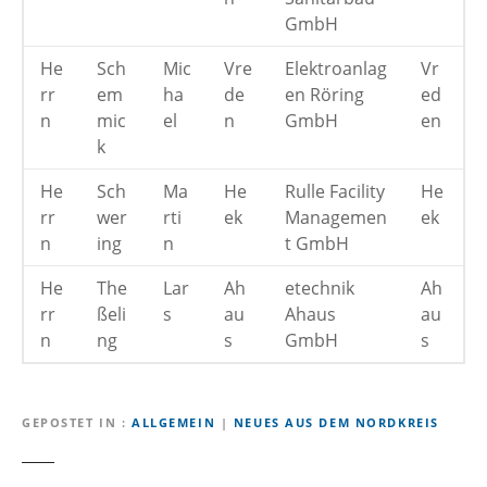
GmbH
He
Sch
Mic
Vre
Elektroanlag
Vr
rr
em
ha
de
en Röring
ed
n
mic
el
n
GmbH
en
k
He
Sch
Ma
He
Rulle Facility
He
rr
wer
rti
ek
Managemen
ek
n
ing
n
t GmbH
He
The
Lar
Ah
etechnik
Ah
rr
ßeli
s
au
Ahaus
au
n
ng
s
GmbH
s
GEPOSTET IN
ALLGEMEIN
|
NEUES AUS DEM NORDKREIS