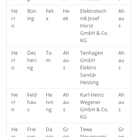
He
Bün
Feli
He
Elektrotech
Ah
rr
ing
x
ek
nik Josef
au
n
Horst
s
GmbH & Co.
KG
He
Dec
To
Ah
Tenhagen
Ah
rr
heri
m
au
GmbH
au
n
ng
s
Elektro
s
Sanitär
Heizung
He
Feld
He
Ah
Karl-Heinz
Ah
rr
hau
nni
au
Wegener
au
n
s
ng
s
GmbH & Co.
s
KG
He
Frie
Da
Gr
Tewa
Gr
rr
sen
nie
on
Steuerungs-
on