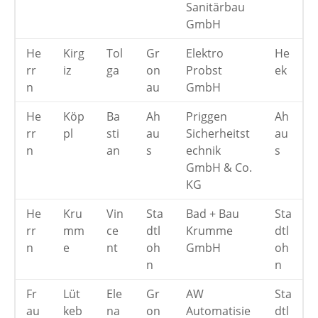
Sanitärbau
GmbH
He
Kirg
Tol
Gr
Elektro
He
rr
iz
ga
on
Probst
ek
n
au
GmbH
He
Köp
Ba
Ah
Priggen
Ah
rr
pl
sti
au
Sicherheitst
au
n
an
s
echnik
s
GmbH & Co.
KG
He
Kru
Vin
Sta
Bad + Bau
Sta
rr
mm
ce
dtl
Krumme
dtl
n
e
nt
oh
GmbH
oh
n
n
Fr
Lüt
Ele
Gr
AW
Sta
au
keb
na
on
Automatisie
dtl