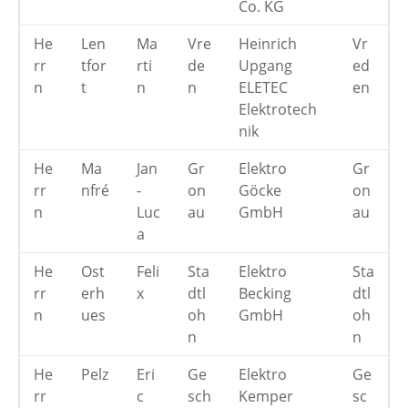
Co. KG
He
Len
Ma
Vre
Heinrich
Vr
rr
tfor
rti
de
Upgang
ed
n
t
n
n
ELETEC
en
Elektrotech
nik
He
Ma
Jan
Gr
Elektro
Gr
rr
nfré
-
on
Göcke
on
n
Luc
au
GmbH
au
a
He
Ost
Feli
Sta
Elektro
Sta
rr
erh
x
dtl
Becking
dtl
n
ues
oh
GmbH
oh
n
n
He
Pelz
Eri
Ge
Elektro
Ge
rr
c
sch
Kemper
sc