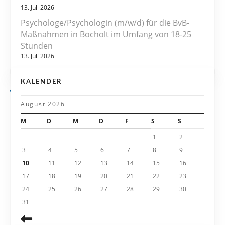
13. Juli 2026
a
Psychologe/Psychologin (m/w/d) für die BvB-
v
Maßnahmen in Bocholt im Umfang von 18-25
Stunden
i
13. Juli 2026
g
KALENDER
a
August 2026
t
M
D
M
D
F
S
S
i
1
2
3
4
5
6
7
8
9
o
10
11
12
13
14
15
16
n
17
18
19
20
21
22
23
24
25
26
27
28
29
30
31