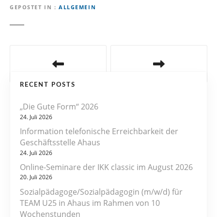
GEPOSTET IN
ALLGEMEIN
B
e
RECENT POSTS
i
„Die Gute Form“ 2026
t
24. Juli 2026
r
Information telefonische Erreichbarkeit der
Geschäftsstelle Ahaus
a
24. Juli 2026
Online-Seminare der IKK classic im August 2026
g
20. Juli 2026
s
Sozialpädagoge/Sozialpädagogin (m/w/d) für
TEAM U25 in Ahaus im Rahmen von 10
n
Wochenstunden