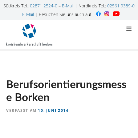
Südkreis Tel.:
02871 2524-0
–
E-Mail
| Nordkreis Tel.:
02561 9389-0
–
E-Mail
| Besuchen Sie uns auch auf
Z
u
m
I
n
h
a
l
Berufsorientierungsmess
t
s
e Borken
p
r
VERFASST AM
10. JUNI 2014
i
n
g
e