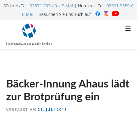
Südkreis Tel.:
02871 2524-0
–
E-Mail
| Nordkreis Tel.:
02561 9389-0
–
E-Mail
| Besuchen Sie uns auch auf
Z
u
m
I
n
h
a
l
Bäcker-Innung Ahaus lädt
t
s
zur Brotprüfung ein
p
r
VERFASST AM
21. JULI 2015
i
n
g
e