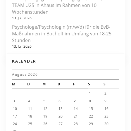
TEAM U25 in Ahaus im Rahmen von 10
n
Wochenstunden
13. Juli 2026
a
Psychologe/Psychologin (m/w/d) für die BvB-
v
Maßnahmen in Bocholt im Umfang von 18-25
Stunden
i
13. Juli 2026
g
KALENDER
a
August 2026
t
M
D
M
D
F
S
S
i
1
2
3
4
5
6
7
8
9
o
10
11
12
13
14
15
16
n
17
18
19
20
21
22
23
24
25
26
27
28
29
30