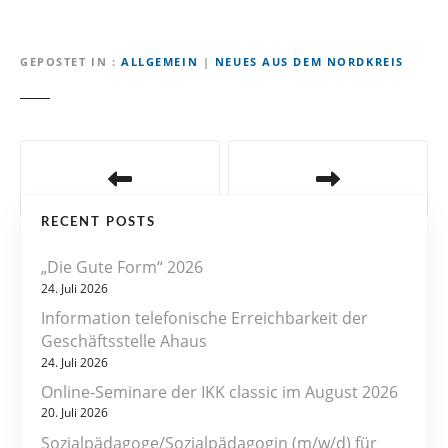
GEPOSTET IN
ALLGEMEIN
|
NEUES AUS DEM NORDKREIS
B
e
RECENT POSTS
i
„Die Gute Form“ 2026
t
24. Juli 2026
r
Information telefonische Erreichbarkeit der
Geschäftsstelle Ahaus
a
24. Juli 2026
Online-Seminare der IKK classic im August 2026
g
20. Juli 2026
s
Sozialpädagoge/Sozialpädagogin (m/w/d) für