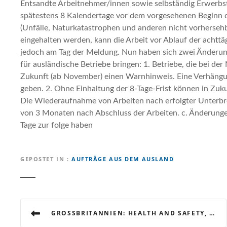
Entsandte Arbeitnehmer/innen sowie selbständig Erwerbstä
spätestens 8 Kalendertage vor dem vorgesehenen Beginn d
(Unfälle, Naturkatastrophen und anderen nicht vorherseh
eingehalten werden, kann die Arbeit vor Ablauf der acht
jedoch am Tag der Meldung. Nun haben sich zwei Änderung
für ausländische Betriebe bringen: 1. Betriebe, die bei der
Zukunft (ab November) einen Warnhinweis. Eine Verhäng
geben. 2. Ohne Einhaltung der 8-Tage-Frist können in Zuku
Die Wiederaufnahme von Arbeiten nach erfolgter Unterbre
von 3 Monaten nach Abschluss der Arbeiten. c. Änderunge
Tage zur folge haben
GEPOSTET IN
AUFTRÄGE AUS DEM AUSLAND
B
GROSSBRITANNIEN: HEALTH AND SAFETY, LÄNDERMERKBLATT