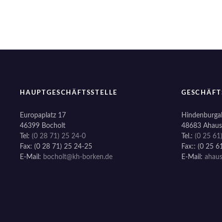
g
a
t
i
o
HAUPTGESCHÄFTSSTELLE
GESCHÄFT
n
Europaplatz 17
Hindenburgal
46399 Bocholt
48683 Ahaus
Tel:
(0 28 71) 25 24-0
Tel.:
(0 25 61
Fax: (0 28 71) 25 24-25
Fax:: (0 25 6
E-Mail:
bocholt@kh-borken.de
E-Mail:
ahau