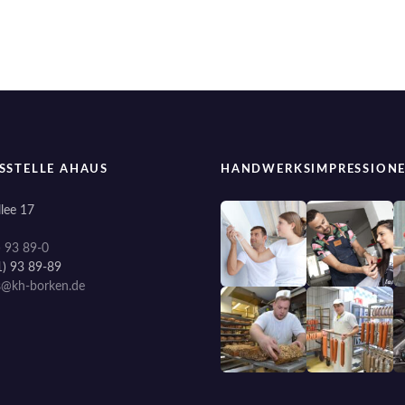
SSTELLE AHAUS
HANDWERKSIMPRESSION
lee 17
) 93 89-0
1) 93 89-89
s@kh-borken.de