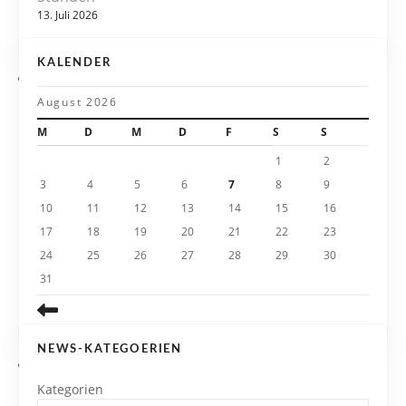
i
13. Juli 2026
g
KALENDER
a
August 2026
t
M
D
M
D
F
S
S
i
1
2
3
4
5
6
7
8
9
o
10
11
12
13
14
15
16
n
17
18
19
20
21
22
23
24
25
26
27
28
29
30
31
NEWS-KATEGOERIEN
Kategorien