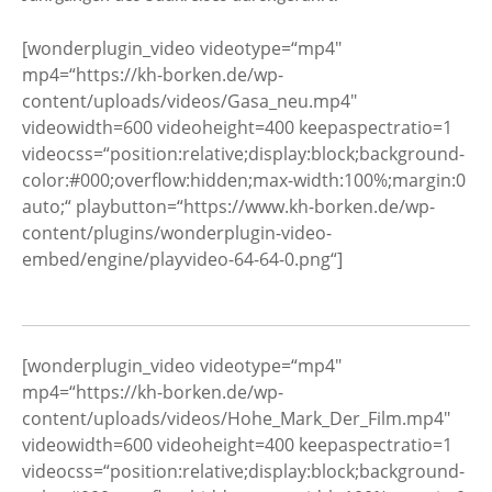
[wonderplugin_video videotype=“mp4″
mp4=“https://kh-borken.de/wp-
content/uploads/videos/Gasa_neu.mp4″
videowidth=600 videoheight=400 keepaspectratio=1
videocss=“position:relative;display:block;background-
color:#000;overflow:hidden;max-width:100%;margin:0
auto;“ playbutton=“https://www.kh-borken.de/wp-
content/plugins/wonderplugin-video-
embed/engine/playvideo-64-64-0.png“]
[wonderplugin_video videotype=“mp4″
mp4=“https://kh-borken.de/wp-
content/uploads/videos/Hohe_Mark_Der_Film.mp4″
videowidth=600 videoheight=400 keepaspectratio=1
videocss=“position:relative;display:block;background-