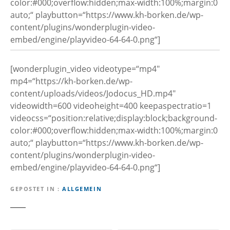
color:#000;overflow:hidden;max-width:100%;margin:0
auto;“ playbutton=“https://www.kh-borken.de/wp-
content/plugins/wonderplugin-video-
embed/engine/playvideo-64-64-0.png“]
[wonderplugin_video videotype=“mp4″
mp4=“https://kh-borken.de/wp-
content/uploads/videos/Jodocus_HD.mp4″
videowidth=600 videoheight=400 keepaspectratio=1
videocss=“position:relative;display:block;background-
color:#000;overflow:hidden;max-width:100%;margin:0
auto;“ playbutton=“https://www.kh-borken.de/wp-
content/plugins/wonderplugin-video-
embed/engine/playvideo-64-64-0.png“]
GEPOSTET IN
ALLGEMEIN