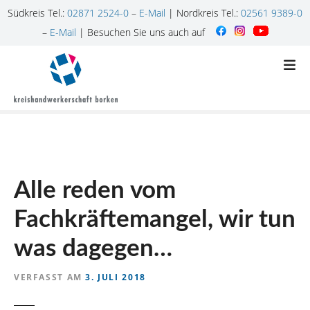
Südkreis Tel.:
02871 2524-0
–
E-Mail
| Nordkreis Tel.:
02561 9389-0
–
E-Mail
| Besuchen Sie uns auch auf
Z
u
m
I
n
h
a
l
Alle reden vom
t
s
Fachkräftemangel, wir tun
p
r
was dagegen…
i
n
VERFASST AM
3. JULI 2018
g
e