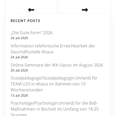
B
e
RECENT POSTS
i
„Die Gute Form“ 2026
t
24. Juli 2026
r
Information telefonische Erreichbarkeit der
Geschäftsstelle Ahaus
a
24. Juli 2026
Online-Seminare der IKK classic im August 2026
g
20. Juli 2026
s
Sozialpädagoge/Sozialpädagogin (m/w/d) für
TEAM U25 in Ahaus im Rahmen von 10
n
Wochenstunden
13. Juli 2026
a
Psychologe/Psychologin (m/w/d) für die BvB-
v
Maßnahmen in Bocholt im Umfang von 18-25
Stunden