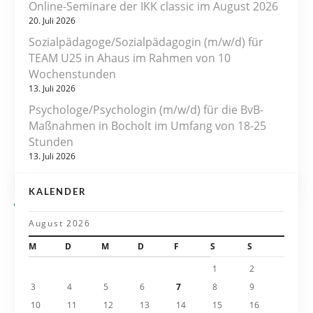
Online-Seminare der IKK classic im August 2026
g
20. Juli 2026
s
Sozialpädagoge/Sozialpädagogin (m/w/d) für
TEAM U25 in Ahaus im Rahmen von 10
n
Wochenstunden
13. Juli 2026
a
Psychologe/Psychologin (m/w/d) für die BvB-
v
Maßnahmen in Bocholt im Umfang von 18-25
Stunden
i
13. Juli 2026
g
KALENDER
a
August 2026
t
M
D
M
D
F
S
S
i
1
2
3
4
5
6
7
8
9
o
10
11
12
13
14
15
16