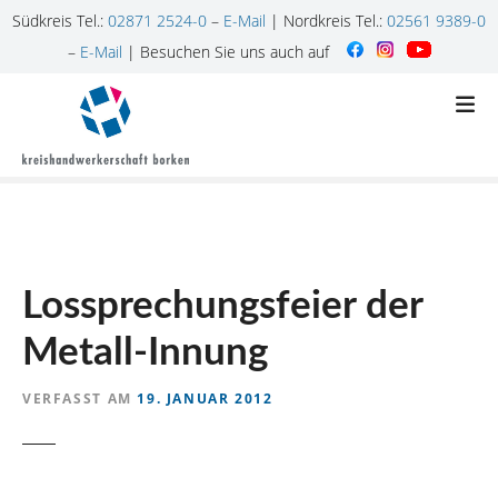
Südkreis Tel.:
02871 2524-0
–
E-Mail
| Nordkreis Tel.:
02561 9389-0
–
E-Mail
| Besuchen Sie uns auch auf
Z
u
m
I
n
h
a
l
Lossprechungsfeier der
t
s
Metall-Innung
p
r
VERFASST AM
19. JANUAR 2012
i
n
g
e