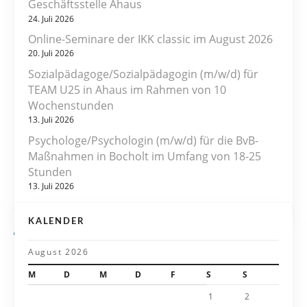
Geschäftsstelle Ahaus
a
24. Juli 2026
Online-Seminare der IKK classic im August 2026
g
20. Juli 2026
s
Sozialpädagoge/Sozialpädagogin (m/w/d) für
TEAM U25 in Ahaus im Rahmen von 10
n
Wochenstunden
13. Juli 2026
a
Psychologe/Psychologin (m/w/d) für die BvB-
v
Maßnahmen in Bocholt im Umfang von 18-25
Stunden
i
13. Juli 2026
g
KALENDER
a
August 2026
t
M
D
M
D
F
S
S
i
1
2