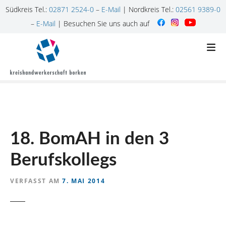
Südkreis Tel.:
02871 2524-0
–
E-Mail
| Nordkreis Tel.:
02561 9389-0
–
E-Mail
| Besuchen Sie uns auch auf
Z
u
m
I
n
h
a
l
18. BomAH in den 3
t
s
Berufskollegs
p
r
VERFASST AM
7. MAI 2014
i
n
g
e