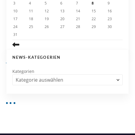
3
4
5
6
7
8
9
o
10
11
12
13
14
15
16
n
17
18
19
20
21
22
23
24
25
26
27
28
29
30
31
NEWS-KATEGOERIEN
Kategorien