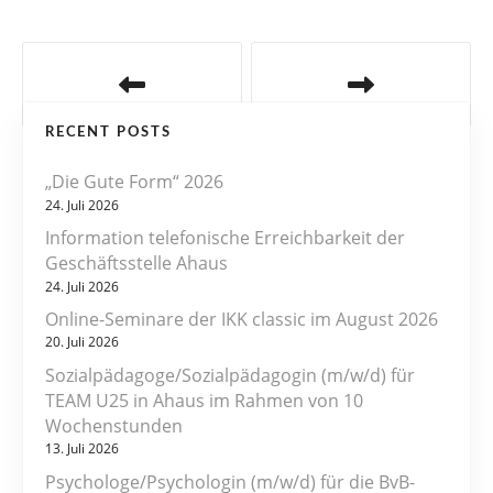
B
e
RECENT POSTS
i
„Die Gute Form“ 2026
t
24. Juli 2026
r
Information telefonische Erreichbarkeit der
Geschäftsstelle Ahaus
a
24. Juli 2026
Online-Seminare der IKK classic im August 2026
g
20. Juli 2026
s
Sozialpädagoge/Sozialpädagogin (m/w/d) für
TEAM U25 in Ahaus im Rahmen von 10
n
Wochenstunden
13. Juli 2026
a
Psychologe/Psychologin (m/w/d) für die BvB-