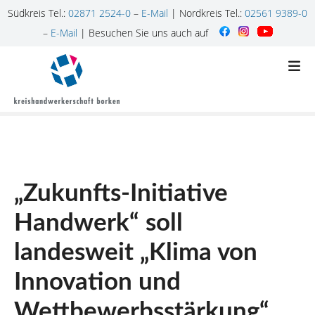
Südkreis Tel.:
02871 2524-0
–
E-Mail
| Nordkreis Tel.:
02561 9389-0
–
E-Mail
| Besuchen Sie uns auch auf
Z
u
m
I
n
h
a
l
„Zukunfts-Initiative
t
s
Handwerk“ soll
p
r
landesweit „Klima von
i
n
Innovation und
g
Wettbewerbsstärkung“
e