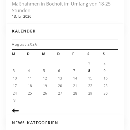
v
Maßnahmen in Bocholt im Umfang von 18-25
Stunden
i
13. Juli 2026
g
KALENDER
a
August 2026
t
M
D
M
D
F
S
S
i
1
2
3
4
5
6
7
8
9
o
10
11
12
13
14
15
16
n
17
18
19
20
21
22
23
24
25
26
27
28
29
30
31
NEWS-KATEGOERIEN