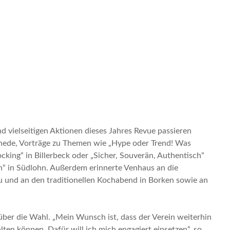
d vielseitigen Aktionen dieses Jahres Revue passieren
 Rhede, Vorträge zu Themen wie „Hype oder Trend! Was
cking“ in Billerbeck oder „Sicher, Souverän, Authentisch“
“ in Südlohn. Außerdem erinnerte Venhaus an die
 und an den traditionellen Kochabend in Borken sowie an
 über die Wahl. „Mein Wunsch ist, dass der Verein weiterhin
ten können. Dafür will ich mich engagiert einsetzen“, so