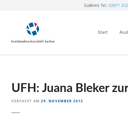
Südkreis Tel.:
02871 252
Z
u
m
Start
Aus
I
n
h
a
l
t
s
p
UFH: Juana Bleker zu
r
i
VERFASST AM
29. NOVEMBER 2013
n
g
e
n