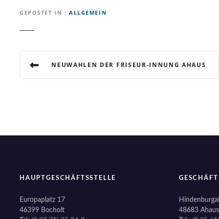
GEPOSTET IN
ALLGEMEIN
B
NEUWAHLEN DER FRISEUR-INNUNG AHAUS
e
i
t
r
a
g
HAUPTGESCHÄFTSSTELLE
GESCHÄFT
s
Europaplatz 17
Hindenburgal
46399 Bocholt
48683 Ahaus
n