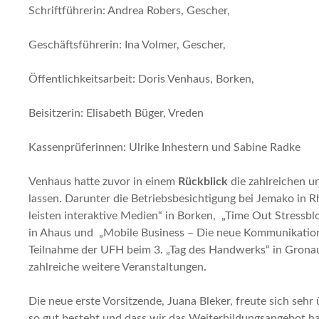
Schriftführerin: Andrea Robers, Gescher,
Geschäftsführerin: Ina Volmer, Gescher,
Öffentlichkeitsarbeit: Doris Venhaus, Borken,
Beisitzerin: Elisabeth Büger, Vreden
Kassenprüferinnen: Ulrike Inhestern und Sabine Radke
Venhaus hatte zuvor in einem
Rückblick
die zahlreichen un
lassen. Darunter die Betriebsbesichtigung bei Jemako in
leisten interaktive Medien“ in Borken, „Time Out Stressblo
in Ahaus und „Mobile Business – Die neue Kommunikation
Teilnahme der UFH beim 3. „Tag des Handwerks“ in Gronau
zahlreiche weitere Veranstaltungen.
Die neue erste Vorsitzende, Juana Bleker, freute sich sehr
so gut besteht und dass wir das Weiterbildungsangebot hal