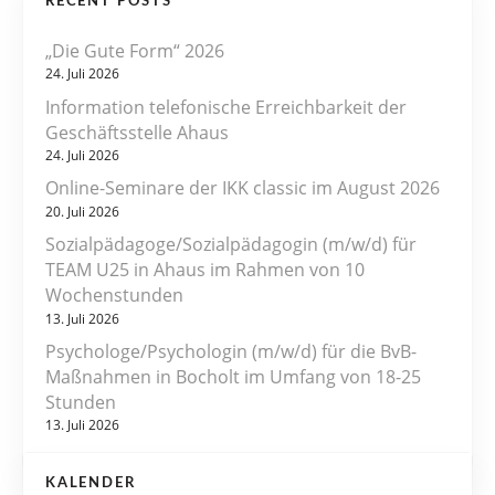
RECENT POSTS
i
„Die Gute Form“ 2026
t
24. Juli 2026
r
Information telefonische Erreichbarkeit der
Geschäftsstelle Ahaus
a
24. Juli 2026
Online-Seminare der IKK classic im August 2026
g
20. Juli 2026
s
Sozialpädagoge/Sozialpädagogin (m/w/d) für
TEAM U25 in Ahaus im Rahmen von 10
n
Wochenstunden
13. Juli 2026
a
Psychologe/Psychologin (m/w/d) für die BvB-
v
Maßnahmen in Bocholt im Umfang von 18-25
Stunden
i
13. Juli 2026
g
KALENDER