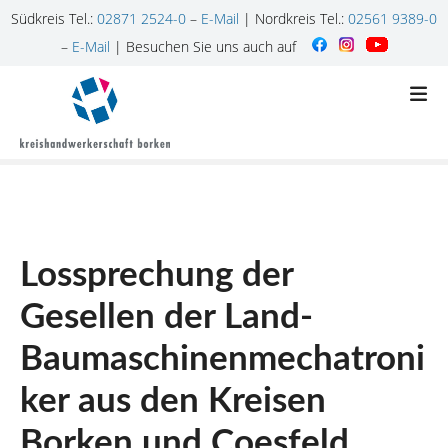
Südkreis Tel.:
02871 2524-0
–
E-Mail
| Nordkreis Tel.:
02561 9389-0
–
E-Mail
| Besuchen Sie uns auch auf
Z
u
m
I
n
h
a
l
Lossprechung der
t
s
Gesellen der Land-
p
r
Baumaschinenmechatroni
i
n
ker aus den Kreisen
g
Borken und Coesfeld
e