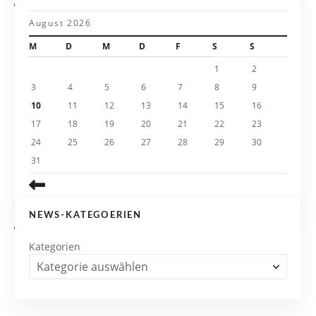
a
August 2026
t
M
D
M
D
F
S
S
i
1
2
3
4
5
6
7
8
9
o
10
11
12
13
14
15
16
n
17
18
19
20
21
22
23
24
25
26
27
28
29
30
31
NEWS-KATEGOERIEN
Kategorien