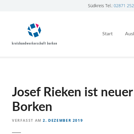
Südkreis Tel.:
02871 252
Z
u
m
Start
Aus
I
n
h
a
l
t
s
p
Josef Rieken ist neue
r
i
Borken
n
g
VERFASST AM
2. DEZEMBER 2019
e
n