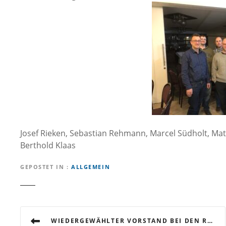
Josef Rieken, Sebastian Rehmann, Marcel Südholt, Ma
Berthold Klaas
GEPOSTET IN
ALLGEMEIN
B
WIEDERGEWÄHLTER VORSTAND BEI DEN REGIONALEN UNTERNEHMERFRAUEN IM HANDWERK (UFH)