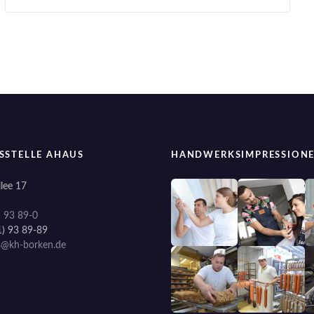
SSTELLE AHAUS
HANDWERKSIMPRESSION
lee 17
) 93 89-0
1) 93 89-89
s@kh-borken.de