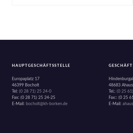
e
i
t
r
a
g
HAUPTGESCHÄFTSSTELLE
GESCHÄFT
s
Europaplatz 17
Hindenburgal
46399 Bocholt
48683 Ahaus
n
Tel:
(0 28 71) 25 24-0
Tel.:
(0 25 61
Fax: (0 28 71) 25 24-25
Fax:: (0 25 6
a
E-Mail:
bocholt@kh-borken.de
E-Mail:
ahau
v
i