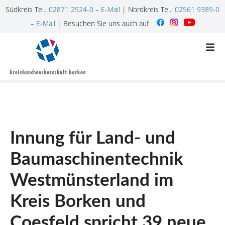
Südkreis Tel.:
02871 2524-0
–
E-Mail
| Nordkreis Tel.:
02561 9389-0
–
E-Mail
| Besuchen Sie uns auch auf
Z
u
m
I
n
h
a
l
Innung für Land- und
t
s
Baumaschinentechnik
p
r
Westmünsterland im
i
n
Kreis Borken und
g
Coesfeld spricht 39 neue
e