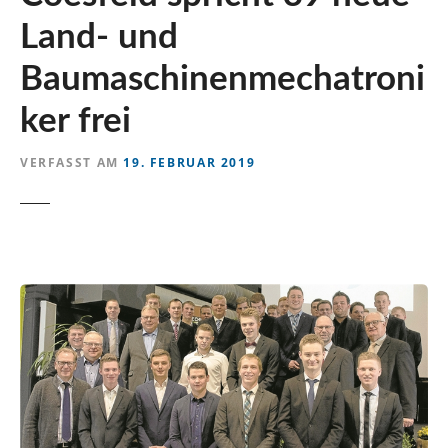
n
Land- und
Baumaschinenmechatroni
ker frei
VERFASST AM
19. FEBRUAR 2019