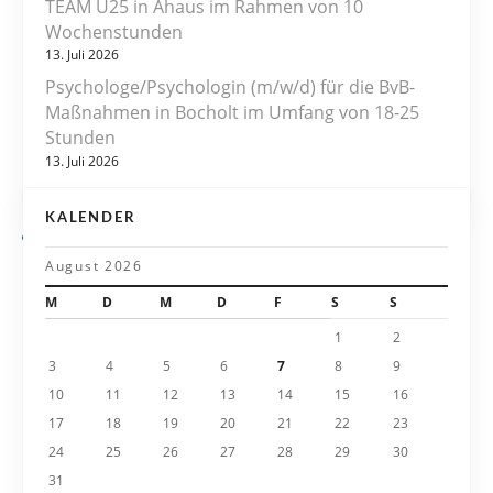
TEAM U25 in Ahaus im Rahmen von 10
n
Wochenstunden
13. Juli 2026
a
Psychologe/Psychologin (m/w/d) für die BvB-
v
Maßnahmen in Bocholt im Umfang von 18-25
Stunden
i
13. Juli 2026
g
KALENDER
a
August 2026
t
M
D
M
D
F
S
S
i
1
2
3
4
5
6
7
8
9
o
10
11
12
13
14
15
16
n
17
18
19
20
21
22
23
24
25
26
27
28
29
30
31