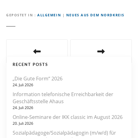
GEPOSTET IN
ALLGEMEIN
|
NEUES AUS DEM NORDKREIS
B
e
RECENT POSTS
i
„Die Gute Form“ 2026
t
24. Juli 2026
r
Information telefonische Erreichbarkeit der
Geschäftsstelle Ahaus
a
24. Juli 2026
Online-Seminare der IKK classic im August 2026
g
20. Juli 2026
s
Sozialpädagoge/Sozialpädagogin (m/w/d) für