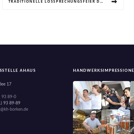
TRADITIONELLE LOSSPRECHUNGSFEIER DER ZIMMERER IN DER BBS IN AHAUS!
SSTELLE AHAUS
HANDWERKSIMPRESSION
lee 17
) 93 89-0
1) 93 89-89
s@kh-borken.de