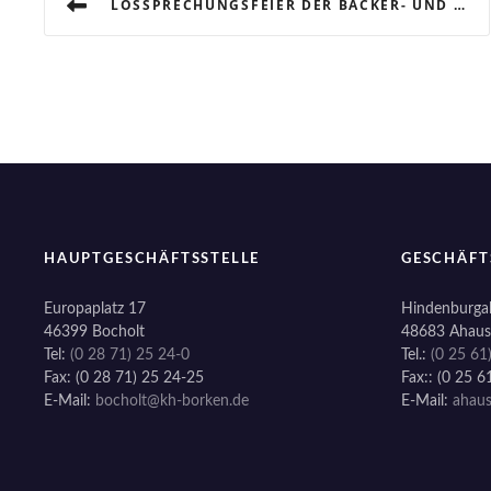
LOSSPRECHUNGSFEIER DER BÄCKER- UND KONDITOREN-INNUNG WESTMÜNSTERLAND
e
i
t
r
a
g
HAUPTGESCHÄFTSSTELLE
GESCHÄFT
s
Europaplatz 17
Hindenburgal
46399 Bocholt
48683 Ahaus
n
Tel:
(0 28 71) 25 24-0
Tel.:
(0 25 61
Fax: (0 28 71) 25 24-25
Fax:: (0 25 6
a
E-Mail:
bocholt@kh-borken.de
E-Mail:
ahau
v
i