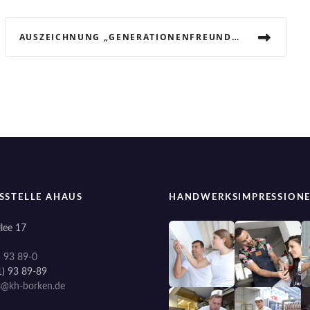
AUSZEICHNUNG „GENERATIONENFREUNDLICHER BETRIEB“ FÜR TISCHLEREI WIENAND GMBH, BORKEN
SSTELLE AHAUS
HANDWERKSIMPRESSION
lee 17
) 93 89-0
1) 93 89-89
s@kh-borken.de