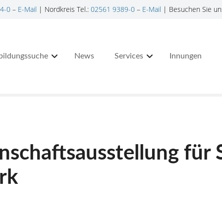
4-0
–
E-Mail
| Nordkreis Tel.:
02561 9389-0
–
E-Mail
| Besuchen Sie un
bildungssuche
News
Services
Innungen
schaftsausstellung fü
rk