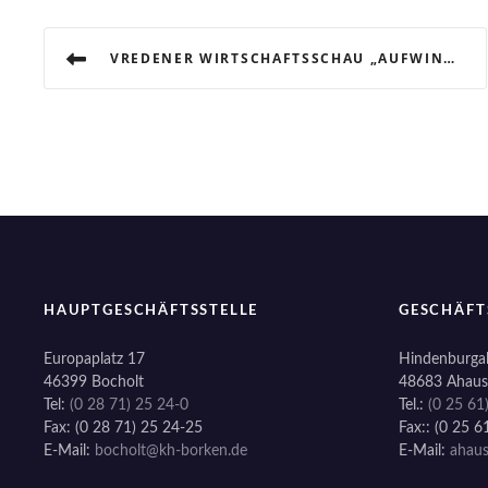
B
VREDENER WIRTSCHAFTSSCHAU „AUFWIND 2013“
e
i
t
r
a
g
HAUPTGESCHÄFTSSTELLE
GESCHÄFT
s
Europaplatz 17
Hindenburgal
46399 Bocholt
48683 Ahaus
n
Tel:
(0 28 71) 25 24-0
Tel.:
(0 25 61
Fax: (0 28 71) 25 24-25
Fax:: (0 25 6
a
E-Mail:
bocholt@kh-borken.de
E-Mail:
ahau