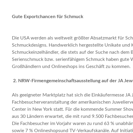
Gute Exportchancen für Schmuck
Die USA werden als weltweit größter Absatzmarkt für Sc
Schmuckdesigns. Handwerklich hergestellte Unikate und Kl
Schmuckeinzelhändler, die stets auf der Suche nach dem 
Serienschmuck bzw. serienfähigem Schmuck haben gute 
Großhändlern und Onlineshops ins Geschäft zu kommen.
2. NRW-Firmengemeinschaftsausstellung auf der JA Je
Als geeigneter Marktplatz hat sich die Einkäufermesse J
Fachbesucherveranstaltung der amerikanischen Juwelierver
Center in New York statt. Für die kommende Summer Show 
aus 30 Ländern erwartet, die mit rund 9.500 Fachbesuch
Die Fachbesucher im Vorjahr waren zu rund 63 % unabhän
sowie 7 % Onlineshopsund TV-Verkaufskanäle. Auf Initiati