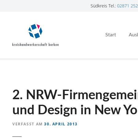
Südkreis Tel.:
02871 252
Z
u
m
Start
Aus
I
n
h
a
l
t
s
p
2. NRW-Firmengemein
r
i
und Design in New Yo
n
g
VERFASST AM
30. APRIL 2013
e
n