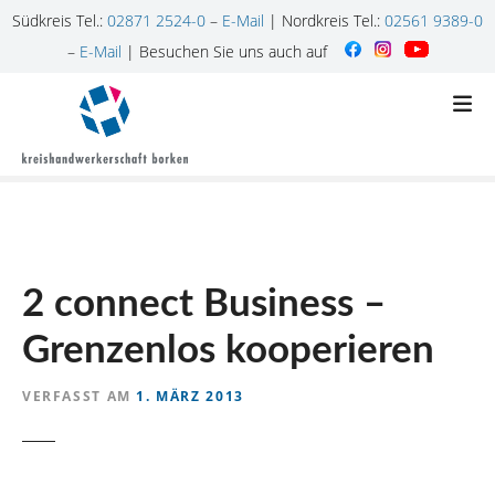
Südkreis Tel.:
02871 2524-0
–
E-Mail
| Nordkreis Tel.:
02561 9389-0
–
E-Mail
| Besuchen Sie uns auch auf
Z
u
m
I
n
h
a
l
2 connect Business –
t
s
Grenzenlos kooperieren
p
r
VERFASST AM
1. MÄRZ 2013
i
n
g
e