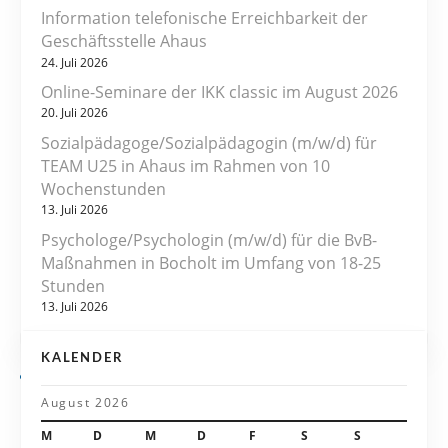
r
Information telefonische Erreichbarkeit der
Geschäftsstelle Ahaus
a
24. Juli 2026
Online-Seminare der IKK classic im August 2026
g
20. Juli 2026
s
Sozialpädagoge/Sozialpädagogin (m/w/d) für
TEAM U25 in Ahaus im Rahmen von 10
n
Wochenstunden
13. Juli 2026
a
Psychologe/Psychologin (m/w/d) für die BvB-
v
Maßnahmen in Bocholt im Umfang von 18-25
Stunden
i
13. Juli 2026
g
KALENDER
a
August 2026
t
M
D
M
D
F
S
S