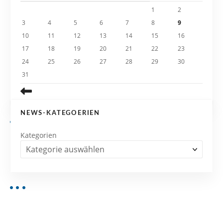
i
1
2
3
4
5
6
7
8
9
o
10
11
12
13
14
15
16
n
17
18
19
20
21
22
23
24
25
26
27
28
29
30
31
NEWS-KATEGOERIEN
Kategorien