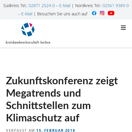
Südkreis Tel.:
02871 2524-0
–
E-Mail
| Nordkreis Tel.:
02561 9389-0
–
E-Mail
| Besuchen Sie uns auch auf
Z
u
m
I
n
h
a
l
Zukunftskonferenz zeigt
t
s
Megatrends und
p
r
Schnittstellen zum
i
n
Klimaschutz auf
g
e
VERFASST AM
15. FEBRUAR 2018