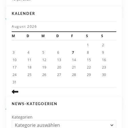
g
KALENDER
a
August 2026
t
M
D
M
D
F
S
S
i
1
2
3
4
5
6
7
8
9
o
10
11
12
13
14
15
16
n
17
18
19
20
21
22
23
24
25
26
27
28
29
30
31
NEWS-KATEGOERIEN
Kategorien