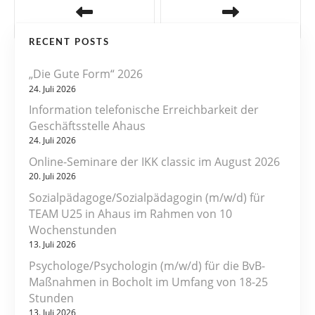
e
RECENT POSTS
i
„Die Gute Form“ 2026
t
24. Juli 2026
r
Information telefonische Erreichbarkeit der
Geschäftsstelle Ahaus
a
24. Juli 2026
Online-Seminare der IKK classic im August 2026
g
20. Juli 2026
s
Sozialpädagoge/Sozialpädagogin (m/w/d) für
TEAM U25 in Ahaus im Rahmen von 10
n
Wochenstunden
13. Juli 2026
a
Psychologe/Psychologin (m/w/d) für die BvB-
v
Maßnahmen in Bocholt im Umfang von 18-25
Stunden
i
13. Juli 2026