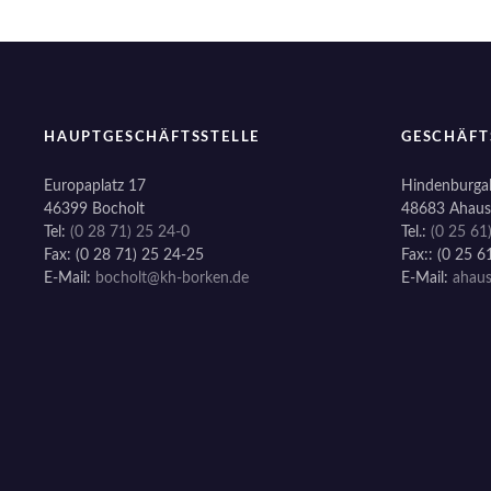
HAUPTGESCHÄFTSSTELLE
GESCHÄFT
Europaplatz 17
Hindenburgal
46399 Bocholt
48683 Ahaus
Tel:
(0 28 71) 25 24-0
Tel.:
(0 25 61
Fax: (0 28 71) 25 24-25
Fax:: (0 25 6
E-Mail:
bocholt@kh-borken.de
E-Mail:
ahau