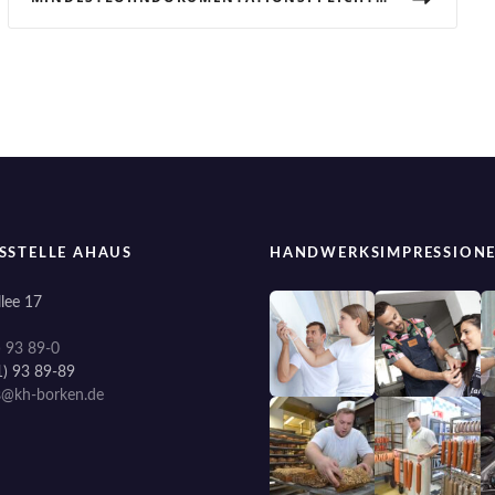
SSTELLE AHAUS
HANDWERKSIMPRESSION
lee 17
) 93 89-0
1) 93 89-89
s@kh-borken.de