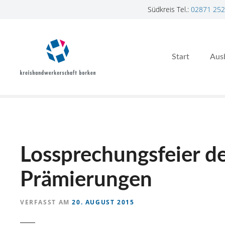
Südkreis Tel.:
02871 252
Z
u
m
Start
Aus
I
n
h
a
l
t
s
p
Lossprechungsfeier d
r
i
Prämierungen
n
g
VERFASST AM
20. AUGUST 2015
e
n