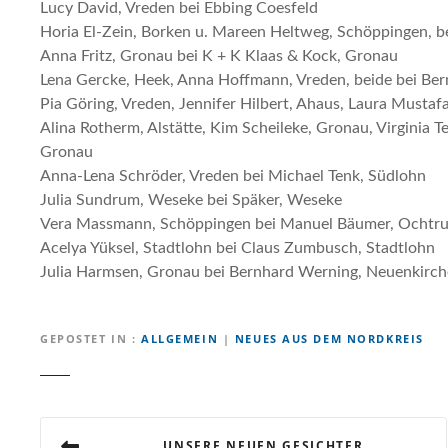
Lucy David, Vreden bei Ebbing Coesfeld
Horia El-Zein, Borken u. Mareen Heltweg, Schöppingen, b
Anna Fritz, Gronau bei K + K Klaas & Kock, Gronau
Lena Gercke, Heek, Anna Hoffmann, Vreden, beide bei Be
Pia Göring, Vreden, Jennifer Hilbert, Ahaus, Laura Mustaf
Alina Rotherm, Alstätte, Kim Scheileke, Gronau, Virginia T
Gronau
Anna-Lena Schröder, Vreden bei Michael Tenk, Südlohn
Julia Sundrum, Weseke bei Späker, Weseke
Vera Massmann, Schöppingen bei Manuel Bäumer, Ochtr
Acelya Yüksel, Stadtlohn bei Claus Zumbusch, Stadtlohn
Julia Harmsen, Gronau bei Bernhard Werning, Neuenkirc
GEPOSTET IN
ALLGEMEIN
|
NEUES AUS DEM NORDKREIS
B
UNSERE NEUEN GESICHTER