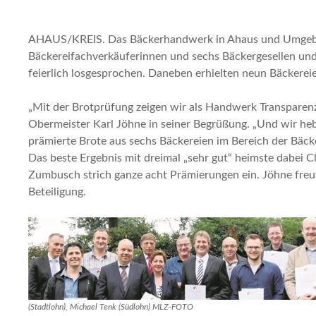
AHAUS/KREIS. Das Bäckerhandwerk in Ahaus und Umgebun
Bäckereifachverkäuferinnen und sechs Bäckergesellen un
feierlich losgesprochen. Daneben erhielten neun Bäckere
„Mit der Brotprüfung zeigen wir als Handwerk Transparenz 
Obermeister Karl Jöhne in seiner Begrüßung. „Und wir he
prämierte Brote aus sechs Bäckereien im Bereich der Bäc
Das beste Ergebnis mit dreimal „sehr gut“ heimste dabei 
Zumbusch strich ganze acht Prämierungen ein. Jöhne freu
Beteiligung.
(Stadtlohn), Michael Tenk (Südlohn) MLZ-FOTO