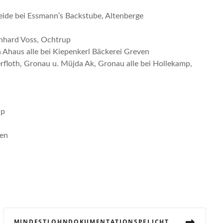
eide bei Essmann’s Backstube, Altenberge
rnhard Voss, Ochtrup
a Ahaus alle bei Kiepenkerl Bäckerei Greven
erfloth, Gronau u. Müjda Ak, Gronau alle bei Hollekamp,
up
hen
MINDESTLOHNDOKUMENTATIONSPFLICHTENVERORDNUNG – MILODOKV VOM 29. JULI 2015