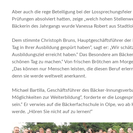
Aber auch die rege Beteiligung bei der Lossprechungsfeier 
Prüfungen absolviert hatten, zeige „welch hohen Stellenw
Bäckerin des Jahrgangs wurde Vanessa Robert aus Stadtloh
Dem stimmte Christoph Bruns, Hauptgeschäftsführer der 
Tag in Ihrer Ausbildung gespürt haben“, sagt er: „Wir schät
Ausbildungsziel erreicht haben.“ Das Besondere am Bäckerh
schönen Tag zu machen.“ Von frischen Brötchen am Morg
„Das können nur Menschen leisten, die diesen Beruf erler
denn sie werde weltweit anerkannt.
Michael Bartilla, Geschäftsführer des Bäcker-Innungsverba
Möglichkeiten zur Weiterbildung“, forderte er die Losgesp
sein.“ Er verwies auf die Bäckerfachschule in Olpe, wo ab 
werde. „Hören Sie nicht auf zu lernen!“