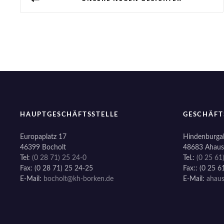
e
i
t
r
a
g
HAUPTGESCHÄFTSSTELLE
GESCHÄFT
s
Europaplatz 17
Hindenburgal
46399 Bocholt
48683 Ahaus
n
Tel:
(0 28 71) 25 24-0
Tel.:
(0 25 61
Fax: (0 28 71) 25 24-25
Fax:: (0 25 6
a
E-Mail:
bocholt@kh-borken.de
E-Mail:
ahau
v
i