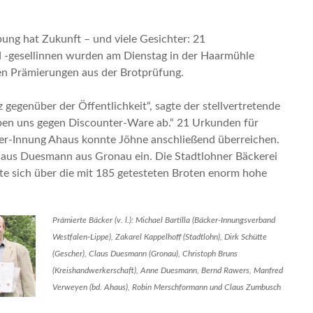
g hat Zukunft – und viele Gesichter: 21
d -gesellinnen wurden am Dienstag in der Haarmühle
ien Prämierungen aus der Brotprüfung.
gegenüber der Öffentlichkeit“, sagte der stellvertretende
ben uns gegen Discounter-Ware ab.“ 21 Urkunden für
ker-Innung Ahaus konnte Jöhne anschließend überreichen.
Claus Duesmann aus Gronau ein. Die Stadtlohner Bäckerei
te sich über die mit 185 getesteten Broten enorm hohe
Prämierte Bäcker (v. l.): Michael Bartilla (Bäcker-Innungsverband
Westfalen-Lippe), Zakarel Kappelhoff (Stadtlohn), Dirk Schütte
(Gescher), Claus Duesmann (Gronau), Christoph Bruns
(Kreishandwerkerschaft), Anne Duesmann, Bernd Rawers, Manfred
Verweyen (bd. Ahaus), Robin Merschformann und Claus Zumbusch