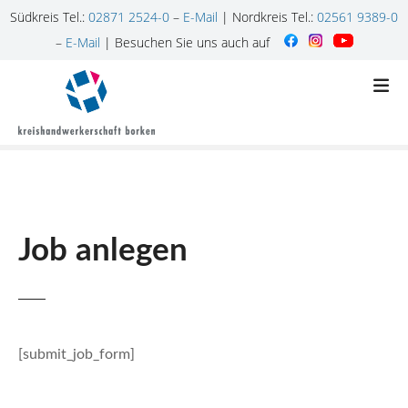
Südkreis Tel.:
02871 2524-0
–
E-Mail
| Nordkreis Tel.:
02561 9389-0
–
E-Mail
| Besuchen Sie uns auch auf
Z
u
m
I
n
h
a
l
Job anlegen
t
s
p
r
i
n
[submit_job_form]
g
e