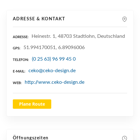
n
ADRESSE & KONTAKT
Heinestr. 1, 48703 Stadtlohn, Deutschland
ADRESSE
51.994170051, 6.89096006
GPS
(0 25 63) 96 99 45 0
TELEFON
ceko@ceko-design.de
E-MAIL
http://www.ceko-design.de
WEB
Plane Route
Öffnungszeiten