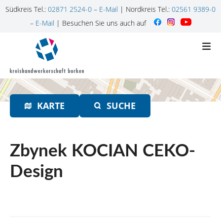
Südkreis Tel.:
02871 2524-0
–
E-Mail
| Nordkreis Tel.:
02561 9389-0
–
E-Mail
| Besuchen Sie uns auch auf
Z
u
m
I
n
h
KARTE
SUCHE
a
l
t
s
Zbynek KOCIAN CEKO-
p
r
Design
i
n
g
e