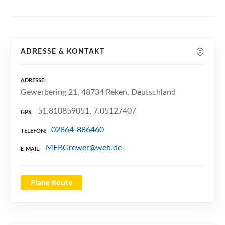
n
ADRESSE & KONTAKT
ADRESSE
Gewerbering 21, 48734 Reken, Deutschland
51.810859051, 7.05127407
GPS
02864-886460
TELEFON
MEBGrewer@web.de
E-MAIL
Plane Route