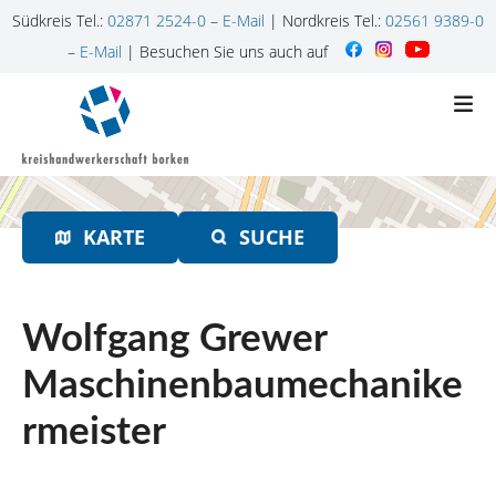
Südkreis Tel.:
02871 2524-0
–
E-Mail
| Nordkreis Tel.:
02561 9389-0
–
E-Mail
| Besuchen Sie uns auch auf
Z
u
m
I
n
h
KARTE
SUCHE
a
l
t
s
Wolfgang Grewer
p
r
Maschinenbaumechanike
i
rmeister
n
g
e