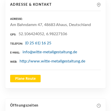
n
ADRESSE & KONTAKT
ADRESSE
Am Bahndamm 47, 48683 Ahaus, Deutschland
52.106424052, 6.98227106
GPS
(0 25 61) 16 25
TELEFON
info@witte-metallgestaltung.de
E-MAIL
http://www.witte-metallgestaltung.de
WEB
Plane Route
Öffnungszeiten