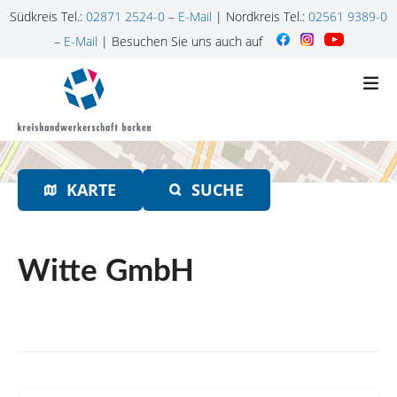
Südkreis Tel.:
02871 2524-0
–
E-Mail
| Nordkreis Tel.:
02561 9389-0
–
E-Mail
| Besuchen Sie uns auch auf
Z
u
m
I
n
h
KARTE
SUCHE
a
l
t
s
Witte GmbH
p
r
i
n
g
e